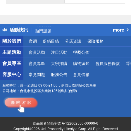
偏遠地區配送
詐騙網頁！請小心！
得獎公告
活動快訊
more
熱門話題
銀行優惠
關於我們
官網
促銷目錄
分店資訊
保險服務
偏遠地區配送
詐騙網頁！請小心！
主題活動
會員活動
注目活動
得獎公佈
會員專區
會員專區
大宗採購
購物須知
會員服務條款
隱
客服中心
常見問題
服務公告
意見信箱
服務時間：
週一至週日 09:00-21:00，例假日依網站公告為主
公司地址：
台北市北投區大業路136號5樓 (台灣)
食品業者登錄字號 A-122662550-00000-6
Copyright©2026 Uni-Prosperity Lifestyle Corp. All Right Reserved