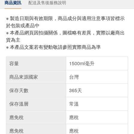
商品資訊
配送及售後服務說明
※ 製造日期與有效期限，商品成分與適用注意事項皆標示
於包裝或產品中
※ 本產品網頁因拍攝關係，圖檔略有差異，實際以廠商出
貨為主
※ 本產品文案若有變動敬請參照實際商品為準
容量
1500ml毫升
商品來源國家
台灣
保存天數
365天
保存溫層
常溫
應免稅
應稅
應免稅
應稅