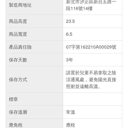
新北市汐止區新台五路一
製造商地址
段116號14樓
商品高度
23.5
商品寬度
6.5
產品責任險
07字第162210A00029號
保存天數
3年
請置於兒童不易拿取之陰
保存方式
涼通風處，避免陽光直接
照射並遠離高溫。
標章
保存溫層
常溫
應免稅
應稅