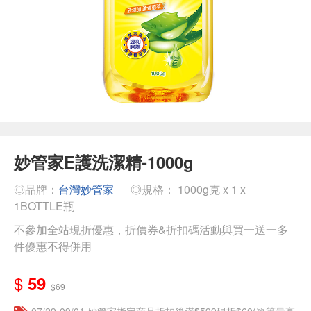
妙管家E護洗潔精-1000g
◎品牌：
台灣妙管家
◎規格： 1000g克 x 1 x
1BOTTLE瓶
不參加全站現折優惠，折價券&折扣碼活動與買一送一多
件優惠不得併用
$
59
$69