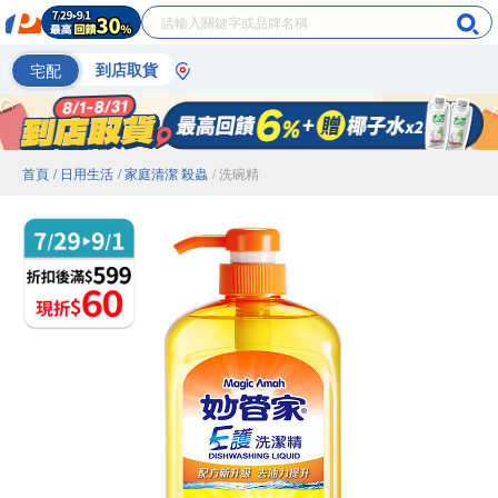
宅配
到店取貨
首頁
/ 日用生活
/ 家庭清潔 殺蟲
/ 洗碗精