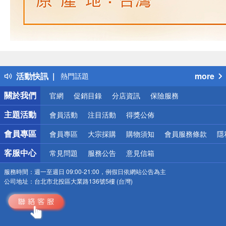
偏遠地區配送
詐騙網頁！請小心！
得獎公告
活動快訊
more
熱門話題
銀行優惠
關於我們
官網
促銷目錄
分店資訊
保險服務
偏遠地區配送
詐騙網頁！請小心！
主題活動
會員活動
注目活動
得獎公佈
會員專區
會員專區
大宗採購
購物須知
會員服務條款
隱
客服中心
常見問題
服務公告
意見信箱
服務時間：
週一至週日 09:00-21:00，例假日依網站公告為主
公司地址：
台北市北投區大業路136號5樓 (台灣)