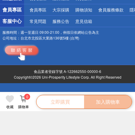
會員專區
會員專區
大宗採購
購物須知
會員服務條款
隱
客服中心
常見問題
服務公告
意見信箱
服務時間：
週一至週日 09:00-21:00，例假日依網站公告為主
公司地址：
台北市北投區大業路136號5樓 (台灣)
食品業者登錄字號 A-122662550-00000-6
Copyright©2026 Uni-Prosperity Lifestyle Corp. All Right Reserved
0
立即購買
加入購物車
收藏
購物車