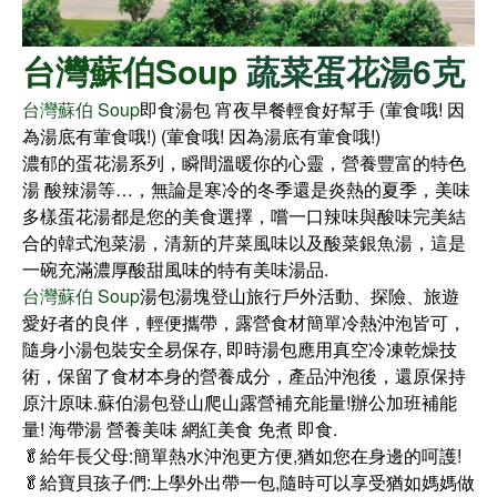
台灣蘇伯Soup
蔬菜蛋花湯6克
台灣蘇伯 Soup
即食湯包 宵夜早餐輕食好幫手 (葷食哦! 因
為湯底有葷食哦!) (葷食哦! 因為湯底有葷食哦!)
濃郁的蛋花湯系列，瞬間溫暖你的心靈，營養豐富的特色
湯 酸辣湯等…，無論是寒冷的冬季還是炎熱的夏季，美味
多樣蛋花湯都是您的美食選擇，嚐一口辣味與酸味完美結
合的韓式泡菜湯，清新的芹菜風味以及酸菜銀魚湯，這是
一碗充滿濃厚酸甜風味的特有美味湯品.
台灣蘇伯 Soup
湯包湯塊登山旅行戶外活動、探險、旅遊
愛好者的良伴，輕便攜帶，露營食材簡單冷熱沖泡皆可，
隨身小湯包裝安全易保存, 即時湯包應用真空冷凍乾燥技
術，保留了食材本身的營養成分，產品沖泡後，還原保持
原汁原味.蘇伯湯包登山爬山露營補充能量!辦公加班補能
量! 海帶湯 營養美味 網紅美食 免煮 即食.
🥬給年長父母:簡單熱水沖泡更方便,猶如您在身邊的呵護!
🥬給寶貝孩子們:上學外出帶一包,隨時可以享受猶如媽媽做