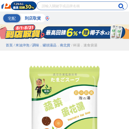
宅配
到店取貨
首頁
/ 米油沖泡
/ 調味．罐頭湯品．南北貨
/ 杯湯．速食袋湯