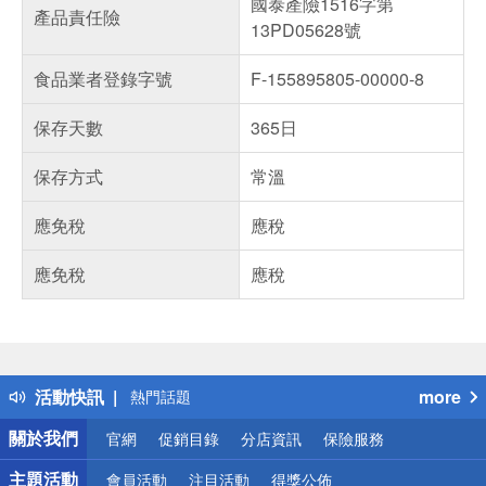
國泰產險1516字第
產品責任險
13PD05628號
食品業者登錄字號
F-155895805-00000-8
保存天數
365日
保存方式
常溫
應免稅
應稅
應免稅
應稅
偏遠地區配送
詐騙網頁！請小心！
得獎公告
活動快訊
more
熱門話題
銀行優惠
關於我們
官網
促銷目錄
分店資訊
保險服務
偏遠地區配送
詐騙網頁！請小心！
主題活動
會員活動
注目活動
得獎公佈