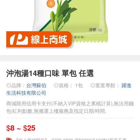
沖泡湯14種口味 單包 任選
◎品牌：
台灣蘇伯
◎規格： 1包
◎逛逛專館：
躍進
生活科技有限公司
商城限用信用卡支付(不納入VIP資格之累積計算),無法用錢
包/紅利點數,無搬運上樓服務及指定日期/時間.
$
$
8 ~
25