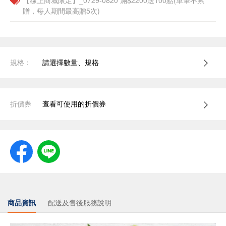
【線上商城限定】_0729-0820 滿$2200送100點(單筆不累
贈，每人期間最高贈5次)
規格：
請選擇數量、規格
折價券
查看可使用的折價券
商品資訊
配送及售後服務說明