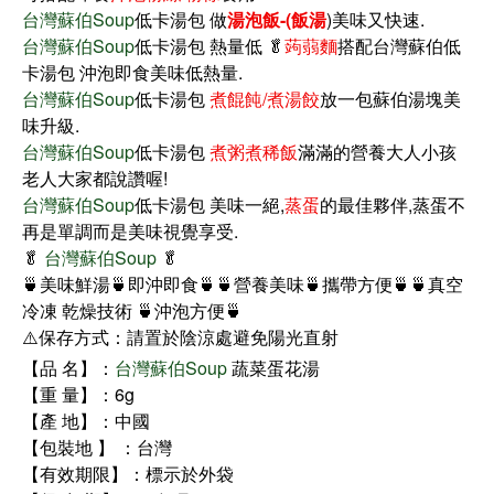
台灣蘇伯Soup
低卡湯包 做
湯泡飯-(飯湯
)美味又快速.
台灣蘇伯Soup
低卡湯包 熱量低 🥬
蒟蒻麵
搭配台灣蘇伯低
卡湯包 沖泡即食美味低熱量.
台灣蘇伯Soup
低卡湯包
煮餛飩/煮湯餃
放一包蘇伯湯塊美
味升級.
台灣蘇伯Soup
低卡湯包
煮粥煮稀飯
滿滿的營養大人小孩
老人大家都說讚喔!
台灣蘇伯Soup
低卡湯包 美味一絕,
蒸蛋
的最佳夥伴,蒸蛋不
再是單調而是美味視覺享受.
🥬
台灣蘇伯Soup
🥬
🍵美味鮮湯🍵即沖即食🍵🍵營養美味🍵攜帶方便🍵🍵真空
冷凍 乾燥技術 🍵沖泡方便🍵
⚠️保存方式：請置於陰涼處避免陽光直射
【品 名】：
台灣蘇伯Soup
蔬菜蛋花湯
【重 量】：6g
【產 地】：中國
【包裝地 】 ：台灣
【有效期限】：標示於外袋