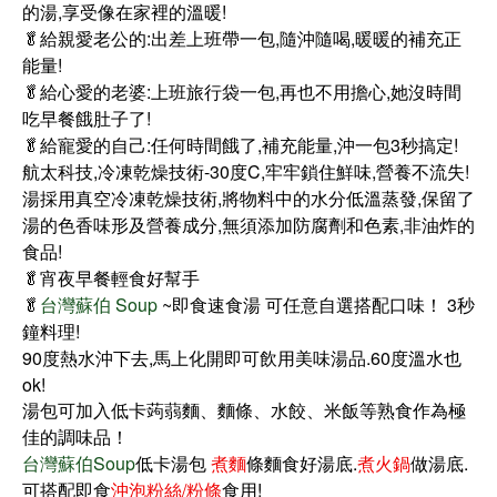
的湯,享受像在家裡的溫暖!
🥬給親愛老公的:出差上班帶一包,隨沖隨喝,暖暖的補充正
能量!
🥬給心愛的老婆:上班旅行袋一包,再也不用擔心,她沒時間
吃早餐餓肚子了!
🥬給寵愛的自己:任何時間餓了,補充能量,沖一包3秒搞定!
航太科技,冷凍乾燥技術-30度C,牢牢鎖住鮮味,營養不流失!
湯採用真空冷凍乾燥技術,將物料中的水分低溫蒸發,保留了
湯的色香味形及營養成分,無須添加防腐劑和色素,非油炸的
食品!
🥬宵夜早餐輕食好幫手
🥬
台灣蘇伯 Soup
~即食速食湯 可任意自選搭配口味！ 3秒
鐘料理!
90度熱水沖下去,馬上化開即可飲用美味湯品.60度溫水也
ok!
湯包可加入低卡蒟蒻麵、麵條、水餃、米飯等熟食作為極
佳的調味品！
台灣蘇伯Soup
低卡湯包
煮麵
條麵食好湯底.
煮火鍋
做湯底.
可搭配即食
沖泡粉絲/粉條
食用!