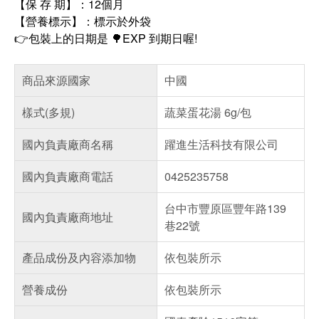
【保 存 期】：12個月
【營養標示】：標示於外袋
👉包裝上的日期是 🌳EXP 到期日喔!
商品來源國家
中國
樣式(多規)
蔬菜蛋花湯 6g/包
國內負責廠商名稱
躍進生活科技有限公司
國內負責廠商電話
0425235758
台中市豐原區豐年路139
國內負責廠商地址
巷22號
產品成份及內容添加物
依包裝所示
營養成份
依包裝所示