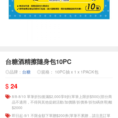
台糖酒精擦隨身包10PC
◎品牌：
台糖
◎規格： 10PC抽 x 1 x 1PACK包
$
24
8/8-8/10 單筆折扣後滿$2,000享9折(單筆上限折$500)(部分商
品不適用，不得與其他促銷活動/加價購/折價券/折扣碼併用)離
$2000
即日起-9/1 不限金額下單贈$200券(單筆不累贈，請注意訂單