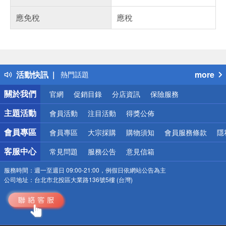
應免稅
應稅
偏遠地區配送
詐騙網頁！請小心！
得獎公告
活動快訊
more
熱門話題
銀行優惠
關於我們
官網
促銷目錄
分店資訊
保險服務
偏遠地區配送
詐騙網頁！請小心！
主題活動
會員活動
注目活動
得獎公佈
會員專區
會員專區
大宗採購
購物須知
會員服務條款
隱
客服中心
常見問題
服務公告
意見信箱
服務時間：
週一至週日 09:00-21:00，例假日依網站公告為主
公司地址：
台北市北投區大業路136號5樓 (台灣)