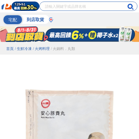
宅配
到店取貨
首頁
/ 生鮮冷凍
/ 火烤料理
/ 火鍋料．丸類