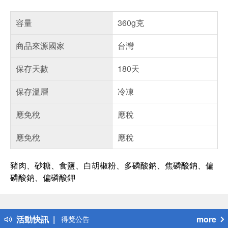
容量
360g克
商品來源國家
台灣
保存天數
180天
保存溫層
冷凍
應免稅
應稅
應免稅
應稅
豬肉、砂糖、食鹽、白胡椒粉、多磷酸鈉、焦磷酸鈉、偏
磷酸鈉、偏磷酸鉀
偏遠地區配送
詐騙網頁！請小心！
得獎公告
活動快訊
more
熱門話題