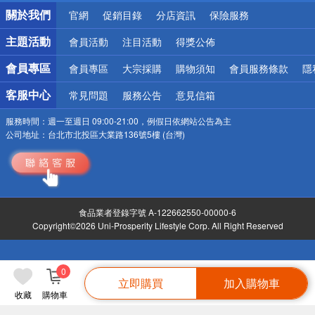
銀行優惠
關於我們
官網
促銷目錄
分店資訊
保險服務
偏遠地區配送
詐騙網頁！請小心！
主題活動
會員活動
注目活動
得獎公佈
會員專區
會員專區
大宗採購
購物須知
會員服務條款
隱
客服中心
常見問題
服務公告
意見信箱
服務時間：
週一至週日 09:00-21:00，例假日依網站公告為主
公司地址：
台北市北投區大業路136號5樓 (台灣)
食品業者登錄字號 A-122662550-00000-6
Copyright©2026 Uni-Prosperity Lifestyle Corp. All Right Reserved
0
立即購買
加入購物車
收藏
購物車