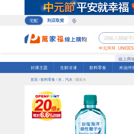
宅配
到店取貨
中元拜拜
UNIDES
巧克力
罐頭
海苔
線上商
好康主題
生鮮冷凍
飲料零食
米油沖
首頁
/ 飲料零食
/ 水．汽水
/ 礦泉水