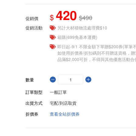
420
$
$490
促銷價
促銷活動
另計大材積物流處理費$10
箱購(699免基本運費)
即日起-9/1 不限金額下單贈$200券(單
如使用折價券/折扣碼則不符贈送資格，
品滿$2,000可折，不得與其他優惠活動合
數量
訂單類型
一般訂單
出貨方式
宅配/到店取貨
折價券
查看全站折價券