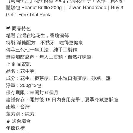
【周周生活】花生酥糖 200g 台灣花生 手工製作｜買3送1
體驗包 Peanut Brittle 200g｜Taiwan Handmade｜Buy 3
Get 1 Free Trial Pack
🌟 商品特色
精選 台灣在地花生，香脆濃郁
特製 減糖配方，不黏牙，吃得更健康
傳承三代七十年工法，純手工製作
無添加防腐劑・無人工香精・自然好味道
📌 商品資訊
品名：花生酥
成分：花生、麥芽糖、日本進口海藻糖、砂糖、鹽
淨重：200g *3包
保存期限：未開封 6 個月
建議保存：開封後 15 日內食用完畢，夏季冷藏更酥脆
產地：台灣
葷素別：純素
🍵 適合場合
年節送禮