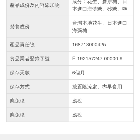
成分：花生、麥芽糖、日
產品成份及內容添加物
本進口海藻糖、砂糖、鹽
台灣本地花生、日本進口
營養成份
海藻糖
產品責任險
168713000425
食品業者登錄字號
E-192157247-00000-9
保存天數
6個月
保存方式
放置陰涼處、盡早食用
應免稅
應稅
應免稅
應稅
偏遠地區配送
詐騙網頁！請小心！