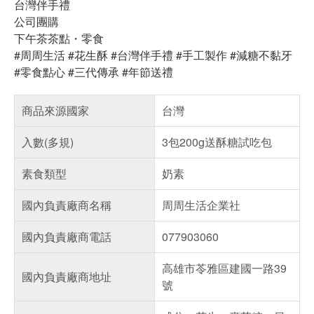
台灣伴手禮
公司團購
下午茶茶點・零食
#周周生活 #花生酥 #台灣伴手禮 #手工製作 #減糖不黏牙
#零食點心 #三代傳承 #年節送禮
商品來源國家
台灣
入數(多規)
3包200g送酥糖試吃包
素食類型
奶素
國內負責廠商名稱
周周生活企業社
國內負責廠商電話
077903060
高雄市苓雅區建國一路39
國內負責廠商地址
號