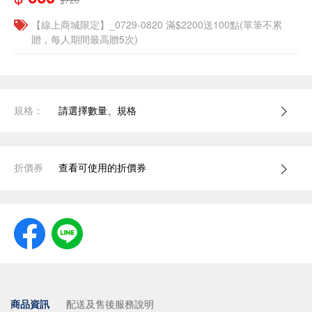
【線上商城限定】_0729-0820 滿$2200送100點(單筆不累
贈，每人期間最高贈5次)
規格：
請選擇數量、規格
折價券
查看可使用的折價券
商品資訊
配送及售後服務說明