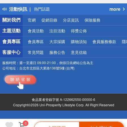
得獎公告
活動快訊
more
熱門話題
銀行優惠
關於我們
官網
促銷目錄
分店資訊
保險服務
偏遠地區配送
詐騙網頁！請小心！
主題活動
會員活動
注目活動
得獎公佈
會員專區
會員專區
大宗採購
購物須知
會員服務條款
隱
客服中心
常見問題
服務公告
意見信箱
服務時間：
週一至週日 09:00-21:00，例假日依網站公告為主
公司地址：
台北市北投區大業路136號5樓 (台灣)
食品業者登錄字號 A-122662550-00000-6
Copyright©2026 Uni-Prosperity Lifestyle Corp. All Right Reserved
0