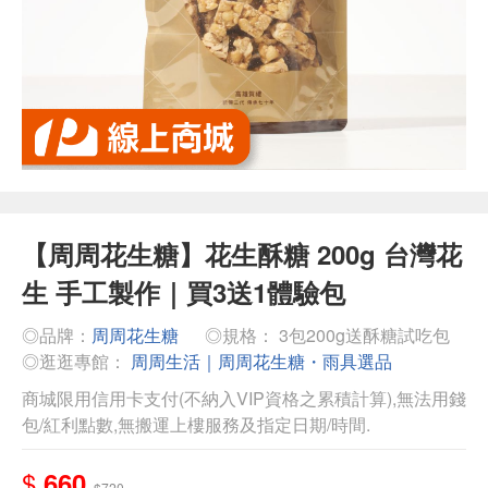
【周周花生糖】花生酥糖 200g 台灣花
生 手工製作｜買3送1體驗包
◎品牌：
周周花生糖
◎規格： 3包200g送酥糖試吃包
◎逛逛專館：
周周生活｜周周花生糖・雨具選品
商城限用信用卡支付(不納入VIP資格之累積計算),無法用錢
包/紅利點數,無搬運上樓服務及指定日期/時間.
$
660
$720