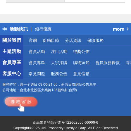
偏遠地區配送
詐騙網頁！請小心！
得獎公告
熱門話題
活動快訊
more
銀行優惠
偏遠地區配送
關於我們
官網
促銷目錄
分店資訊
保險服務
詐騙網頁！請小心！
主題活動
會員活動
注目活動
得獎公佈
會員專區
會員專區
大宗採購
購物須知
會員服務條款
隱
客服中心
常見問題
服務公告
意見信箱
服務時間：
週一至週日 09:00-21:00，例假日依網站公告為主
公司地址：
台北市北投區大業路136號5樓 (台灣)
食品業者登錄字號 A-122662550-00000-6
Copyright©2026 Uni-Prosperity Lifestyle Corp. All Right Reserved