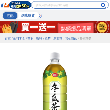
宅配
到店取貨
首頁
/ 飲料零食
/ 茶飲．咖啡
/ 綠茶．烏龍茶．其他茶飲
/ 其他茶類