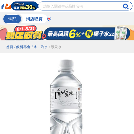
宅配
到店取貨
首頁
/ 飲料零食
/ 水．汽水
/ 礦泉水