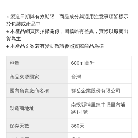
※ 製造日期與有效期限，商品成分與適用注意事項皆標示
於包裝或產品中
※ 本產品網頁因拍攝關係，圖檔略有差異，實際以廠商出
貨為主
※ 本產品文案若有變動敬請參照實際商品為準
容量
600ml毫升
商品來源國家
台灣
國內負責廠商名稱
群岳企業股份有限公司
南投縣埔里鎮牛眠里內埔
製造商地址
路1-1號
保存天數
360天