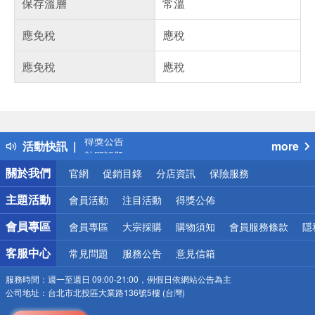
保存溫層
常溫
應免稅
應稅
應免稅
應稅
偏遠地區配送
詐騙網頁！請小心！
得獎公告
活動快訊
more
熱門話題
銀行優惠
關於我們
官網
促銷目錄
分店資訊
保險服務
偏遠地區配送
詐騙網頁！請小心！
主題活動
會員活動
注目活動
得獎公佈
會員專區
會員專區
大宗採購
購物須知
會員服務條款
隱
客服中心
常見問題
服務公告
意見信箱
服務時間：
週一至週日 09:00-21:00，例假日依網站公告為主
公司地址：
台北市北投區大業路136號5樓 (台灣)