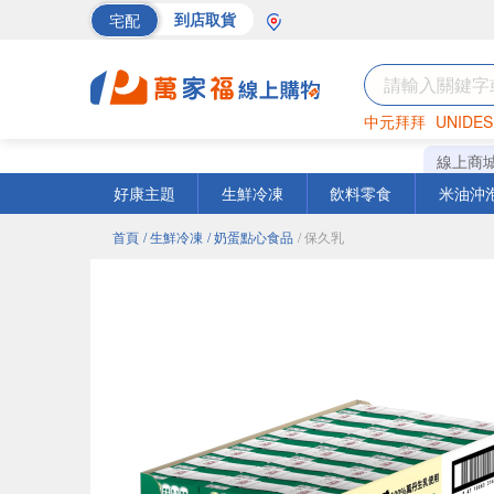
宅配
到店取貨
中元拜拜
UNIDES
海苔
巧克力
罐頭
線上商
好康主題
生鮮冷凍
飲料零食
米油沖
首頁
/ 生鮮冷凍
/ 奶蛋點心食品
/ 保久乳