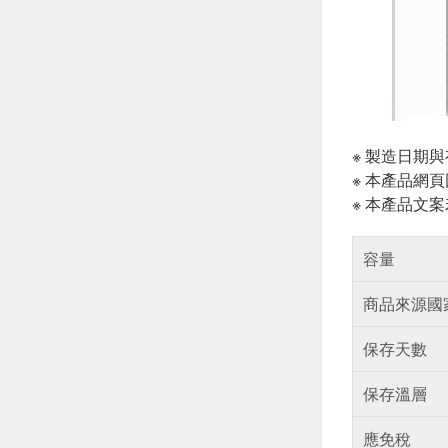
※ 製造日期
※ 本產品網
※ 本產品文
容量
商品來源國
保存天數
保存溫層
應免稅