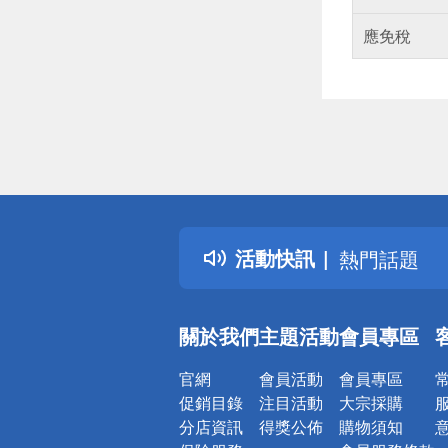
應免稅
偏遠地區配
詐騙網頁！
得獎公告
活動快訊
熱門話題
銀行優惠
偏遠地區配
關於我們
主題活動
會員專區
詐騙網頁！
官網
會員活動
會員專區
促銷目錄
注目活動
大宗採購
分店資訊
得獎公佈
購物須知