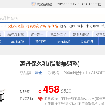
萬家福服務
PROSPERITY PLAZA APP下載
IGN
父親節送禮
冷氣最高省萬
福利品
餅乾
泡麵
飲料
中元拜拜
義
衛生紙
城
品牌旗艦館
買一送一
第二件五折
點數加碼送
檔期
泡
生活家電
熱門3C
美妝個清
嬰童保健
萬丹保久乳(脂肪無調整)
◎品牌：
味全
◎規格： 200ml毫升 x 1 x 24BOT
458
$
$520
促銷價
促銷活動
即日起-9/1 不限金額下單贈$200券(單
如使用折價券/折扣碼則不符贈送資格，