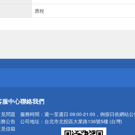
應稅
送
請小心！
送
客服中心
聯絡我們
請小心！
常見問題
服務時間：
週一至週日 09:00-21:00，例假日依網站
服務公告
公司地址：
台北市北投區大業路136號5樓 (台灣)
意見信箱