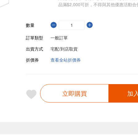
品滿$2,000可折，不得與其他優惠活動合
數量
訂單類型
一般訂單
出貨方式
宅配/到店取貨
折價券
查看全站折價券
立即購買
加