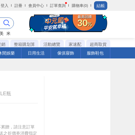
結帳
登入
註冊
會員中心
訂單查詢
購物車(0)
美
米
促銷
整箱購划算
活動總覽
家速配
超商取貨
休閒娛樂
日用生活
傢俱寢飾
服飾鞋包
TLE瓶
筆不累贈，請注意訂單
贈送之折價券消費指定