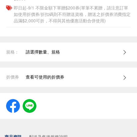
即日起-9/1 不限金額下單贈$200券(單筆不累贈，請注意訂單
如使用折價券/折扣碼則不符贈送資格，贈送之折價券消費指定
品滿$2,000可折，不得與其他優惠活動合併使用)
規格：
請選擇數量、規格
折價券
查看可使用的折價券
商品資訊
配送及售後服務說明