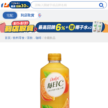
宅配
到店取貨
首頁
/ 飲料零食
/ 茶飲．咖啡
/ 冷藏飲品