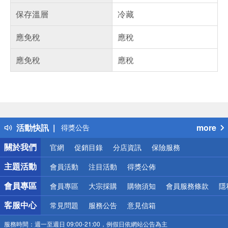
保存溫層
冷藏
應免稅
應稅
應免稅
應稅
偏遠地區配送
詐騙網頁！請小心！
得獎公告
活動快訊
more
熱門話題
銀行優惠
關於我們
官網
促銷目錄
分店資訊
保險服務
偏遠地區配送
詐騙網頁！請小心！
主題活動
會員活動
注目活動
得獎公佈
會員專區
會員專區
大宗採購
購物須知
會員服務條款
隱
客服中心
常見問題
服務公告
意見信箱
服務時間：
週一至週日 09:00-21:00，例假日依網站公告為主