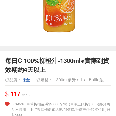
每日C 100%柳橙汁-1300ml※實際到貨
效期約4天以上
◎品牌：
味全
◎規格： 1300ml毫升 x 1 x 1Bottle瓶
$
117
$118
8/8-8/10 單筆折扣後滿$2,000享9折(單筆上限折$500)(部分商
品不適用，不得與其他促銷活動/加價購/折價券/折扣碼併用)離
$2000