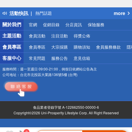
詐騙網頁！請小心！
得獎公告
活動快訊
more
熱門話題
銀行優惠
關於我們
官網
促銷目錄
分店資訊
保險服務
偏遠地區配送
詐騙網頁！請小心！
主題活動
會員活動
注目活動
得獎公佈
會員專區
會員專區
大宗採購
購物須知
會員服務條款
隱
客服中心
常見問題
服務公告
意見信箱
服務時間：
週一至週日 09:00-21:00，例假日依網站公告為主
公司地址：
台北市北投區大業路136號5樓 (台灣)
食品業者登錄字號 A-122662550-00000-6
Copyright©2026 Uni-Prosperity Lifestyle Corp. All Right Reserved
0