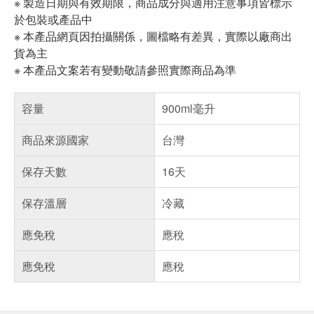
※ 製造日期與有效期限，商品成分與適用注意事項皆標示
於包裝或產品中
※ 本產品網頁因拍攝關係，圖檔略有差異，實際以廠商出
貨為主
※ 本產品文案若有變動敬請參照實際商品為準
容量
900ml毫升
商品來源國家
台灣
保存天數
16天
保存溫層
冷藏
應免稅
應稅
應免稅
應稅
偏遠地區配送