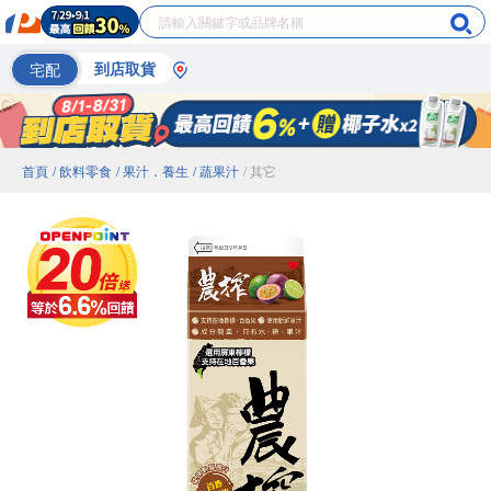
宅配
到店取貨
首頁
/ 飲料零食
/ 果汁．養生
/ 蔬果汁
/ 其它