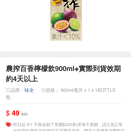
農搾百香檸檬飲900ml※實際到貨效期
約4天以上
◎品牌：
味全
◎規格： 900ml毫升 x 1 x 1BOTTLE
瓶
$
49
$53
即日起-9/1 不限金額下單贈$200券(單筆不累贈，請注意訂單
如使用折價券/折扣碼則不符贈送資格，贈送之折價券消費指定