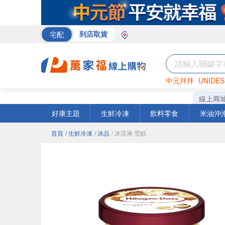
宅配
到店取貨
中元拜拜
UNIDES
巧克力
罐頭
咖啡
線上商
好康主題
生鮮冷凍
飲料零食
米油沖
首頁
/ 生鮮冷凍
/ 冰品
/ 冰淇淋 雪糕