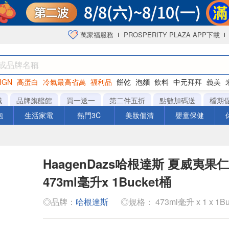
萬家福服務
PROSPERITY PLAZA APP下載
IGN
高蛋白
冷氣最高省萬
福利品
餅乾
泡麵
飲料
中元拜拜
義美
海苔
城
品牌旗艦館
買一送一
第二件五折
點數加碼送
檔期
泡
生活家電
熱門3C
美妝個清
嬰童保健
HaagenDazs哈根達斯 夏威夷果
473ml毫升x 1Bucket桶
◎品牌：
哈根達斯
◎規格： 473ml毫升 x 1 x 1Bu