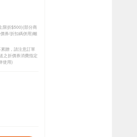
筆上限折$500)(部分商
價券/折扣碼併用)離
筆不累贈，請注意訂單
贈送之折價券消費指定
併使用)