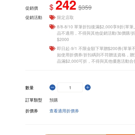
242
$
$359
促銷價
促銷活動
限定店取
8/8-8/10 單筆折扣後滿$2,000享9折(單
品不適用，不得與其他促銷活動/加價購/折
$2000
即日起-9/1 不限金額下單贈$200券(單
如使用折價券/折扣碼則不符贈送資格，
品滿$2,000可折，不得與其他優惠活動合
數量
訂單類型
預購
折價券
查看適用折價券