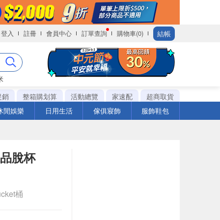
結帳
登入
註冊
會員中心
訂單查詢
購物車(0)
米
促銷
整箱購划算
活動總覽
家速配
超商取貨
休閒娛樂
日用生活
傢俱寢飾
服飾鞋包
仁品脫杯
cket桶