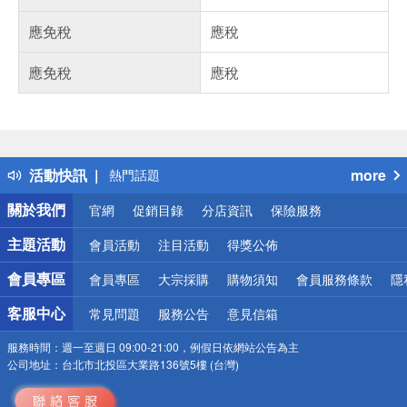
應免稅
應稅
應免稅
應稅
偏遠地區配送
詐騙網頁！請小心！
得獎公告
活動快訊
more
熱門話題
銀行優惠
關於我們
官網
促銷目錄
分店資訊
保險服務
偏遠地區配送
詐騙網頁！請小心！
主題活動
會員活動
注目活動
得獎公佈
會員專區
會員專區
大宗採購
購物須知
會員服務條款
隱
客服中心
常見問題
服務公告
意見信箱
服務時間：
週一至週日 09:00-21:00，例假日依網站公告為主
公司地址：
台北市北投區大業路136號5樓 (台灣)