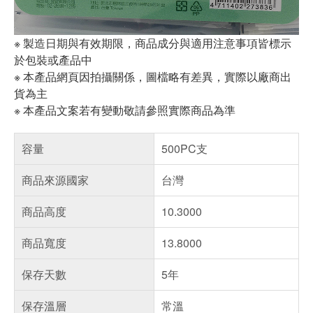
※ 製造日期與有效期限，商品成分與適用注意事項皆標示
於包裝或產品中
※ 本產品網頁因拍攝關係，圖檔略有差異，實際以廠商出
貨為主
※ 本產品文案若有變動敬請參照實際商品為準
容量
500PC支
商品來源國家
台灣
商品高度
10.3000
商品寬度
13.8000
保存天數
5年
保存溫層
常溫