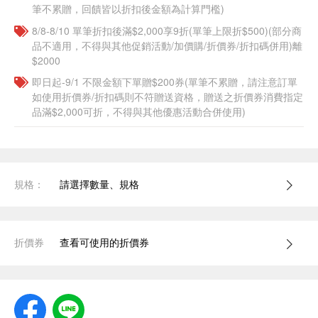
筆不累贈，回饋皆以折扣後金額為計算門檻)
8/8-8/10 單筆折扣後滿$2,000享9折(單筆上限折$500)(部分商
品不適用，不得與其他促銷活動/加價購/折價券/折扣碼併用)離
$2000
即日起-9/1 不限金額下單贈$200券(單筆不累贈，請注意訂單
如使用折價券/折扣碼則不符贈送資格，贈送之折價券消費指定
品滿$2,000可折，不得與其他優惠活動合併使用)
規格：
請選擇數量、規格
折價券
查看可使用的折價券