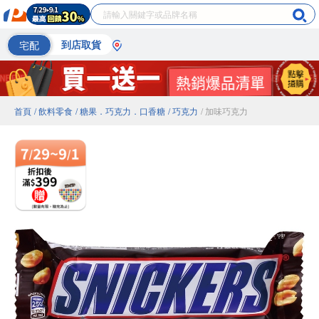
宅配
到店取貨
首頁
/ 飲料零食
/ 糖果．巧克力．口香糖
/ 巧克力
/ 加味巧克力