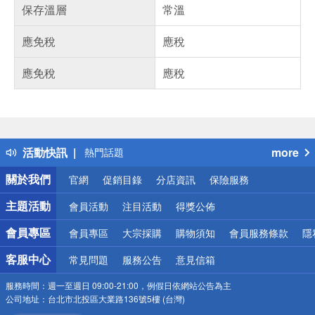
保存溫層
常溫
應免稅
應稅
應免稅
應稅
偏遠地區配送
詐騙網頁！請小心！
得獎公告
活動快訊
more
熱門話題
銀行優惠
關於我們
官網
促銷目錄
分店資訊
保險服務
偏遠地區配送
詐騙網頁！請小心！
主題活動
會員活動
注目活動
得獎公佈
會員專區
會員專區
大宗採購
購物須知
會員服務條款
隱
客服中心
常見問題
服務公告
意見信箱
服務時間：
週一至週日 09:00-21:00，例假日依網站公告為主
公司地址：
台北市北投區大業路136號5樓 (台灣)