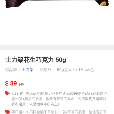
士力架花生巧克力 50g
◎品牌：
士力架
◎規格： 50g克 x 1 x 1Pack包
$
39
$45
7/29-9/1 瑪氏品牌館 指定品折扣後滿$399贈M&M`s多彩點心
盤一個​ (贈品不累贈，數量有限送完為止；到店取貨及超商取
貨不適用；依購物車帶出為主)
即日起-9/1 不限金額下單贈$200券(單筆不累贈，請注意訂單