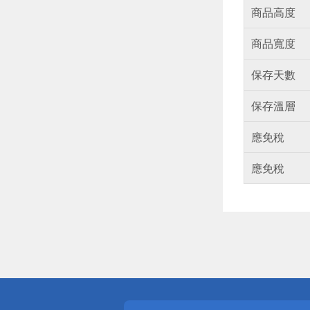
商品高度
商品寬度
保存天數
保存溫層
應免稅
應免稅
偏遠地區配
詐騙網頁！
得獎公告