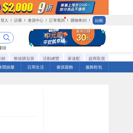
結帳
登入
註冊
會員中心
訂單查詢
購物車(0)
罐頭
促銷
整箱購划算
活動總覽
家速配
超商取貨
休閒娛樂
日用生活
傢俱寢飾
服飾鞋包
包