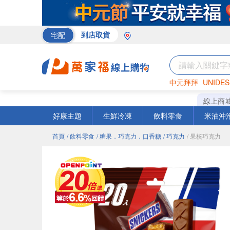
宅配
到店取貨
中元拜拜
UNIDES
米
巧克力
衛生紙
線上商
好康主題
生鮮冷凍
飲料零食
米油沖
首頁
/ 飲料零食
/ 糖果．巧克力．口香糖
/ 巧克力
/ 果核巧克力