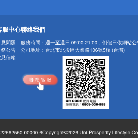
送
客服中心
聯絡我們
請小心！
常見問題
服務時間：
週一至週日 09:00-21:00，例假日依網站
服務公告
公司地址：
台北市北投區大業路136號5樓 (台灣)
意見信箱
662550-00000-6
Copyright©2026 Uni-Prosperity Lifestyle Co