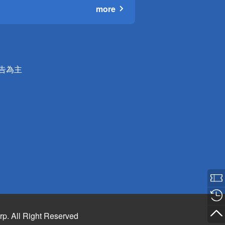
more
公告為主
rp. All Right Reserved