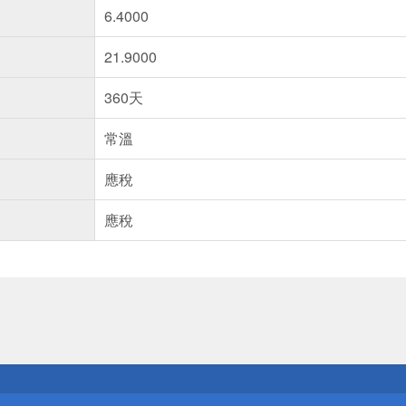
6.4000
21.9000
360天
常溫
應稅
應稅
送
請小心！