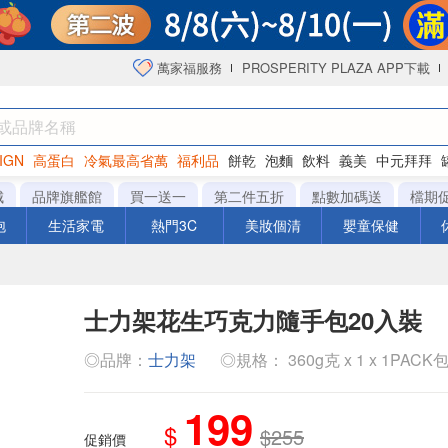
萬家福服務
PROSPERITY PLAZA APP下載
IGN
高蛋白
冷氣最高省萬
福利品
餅乾
泡麵
飲料
義美
中元拜拜
咖啡
城
品牌旗艦館
買一送一
第二件五折
點數加碼送
檔期
泡
生活家電
熱門3C
美妝個清
嬰童保健
士力架花生巧克力隨手包20入裝
◎品牌：
士力架
◎規格： 360g克 x 1 x 1PACK
199
$
$255
促銷價