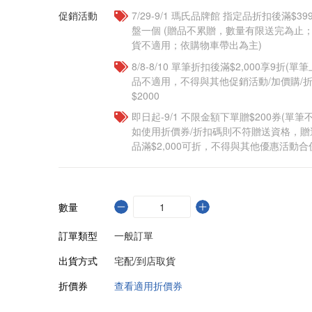
促銷活動
7/29-9/1 瑪氏品牌館 指定品折扣後滿$3
盤一個​ (贈品不累贈，數量有限送完為止
貨不適用；依購物車帶出為主)
8/8-8/10 單筆折扣後滿$2,000享9折(單
品不適用，不得與其他促銷活動/加價購/折
$2000
即日起-9/1 不限金額下單贈$200券(單
如使用折價券/折扣碼則不符贈送資格，
品滿$2,000可折，不得與其他優惠活動合
數量
訂單類型
一般訂單
出貨方式
宅配/到店取貨
折價券
查看適用折價券