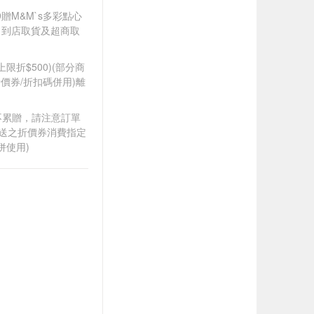
99贈M&M`s多彩點心
；到店取貨及超商取
筆上限折$500)(部分商
價券/折扣碼併用)離
筆不累贈，請注意訂單
贈送之折價券消費指定
併使用)