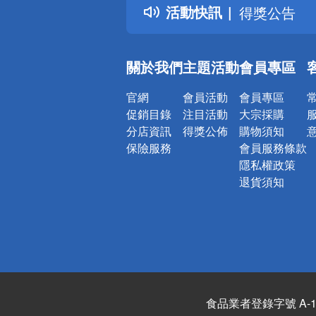
活動快訊
熱門話題
銀行優惠
偏遠地區配
關於我們
主題活動
會員專區
詐騙網頁！
官網
會員活動
會員專區
促銷目錄
注目活動
大宗採購
分店資訊
得獎公佈
購物須知
保險服務
會員服務條款
隱私權政策
退貨須知
食品業者登錄字號 A-122