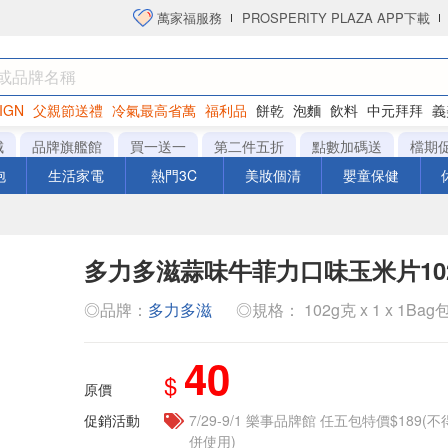
萬家福服務
PROSPERITY PLAZA APP下載
IGN
父親節送禮
冷氣最高省萬
福利品
餅乾
泡麵
飲料
中元拜拜
義
洋芋片
城
品牌旗艦館
買一送一
第二件五折
點數加碼送
檔期
泡
生活家電
熱門3C
美妝個清
嬰童保健
多力多滋蒜味牛菲力口味玉米片10
◎品牌：
多力多滋
◎規格： 102g克 x 1 x 1Bag
40
$
原價
促銷活動
7/29-9/1 樂事品牌館 任五包特價$18
併使用)