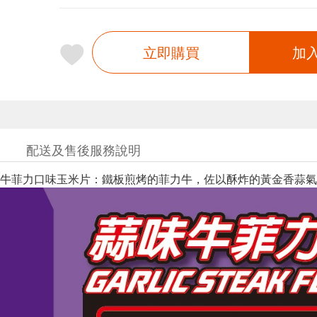
立即購買
加
配送及售後服務說明
牛菲力口味玉米片：鐵板煎烤的菲力牛，佐以酥炸的黃金香蒜氣