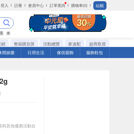
結帳
登入
註冊
會員中心
訂單查詢
購物車(0)
美
米
促銷
整箱購划算
活動總覽
家速配
超商取貨
休閒娛樂
日用生活
傢俱寢飾
服飾鞋包
2g
包
9(不得與其他優惠活動合