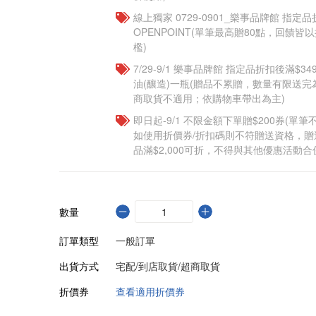
線上獨家 0729-0901_樂事品牌館 指定品
OPENPOINT(單筆最高贈80點，回饋
檻)
7/29-9/1 樂事品牌館 指定品折扣後滿$
油(釀造)一瓶(贈品不累贈，數量有限送
商取貨不適用；依購物車帶出為主)​
即日起-9/1 不限金額下單贈$200券(單
如使用折價券/折扣碼則不符贈送資格，
品滿$2,000可折，不得與其他優惠活動合
數量
訂單類型
一般訂單
出貨方式
宅配/到店取貨/超商取貨
折價券
查看適用折價券