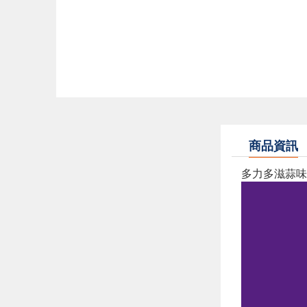
商品資訊
多力多滋蒜味