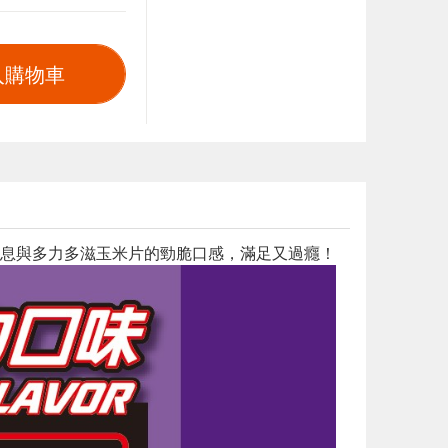
入購物車
息與多力多滋玉米片的勁脆口感，滿足又過癮！