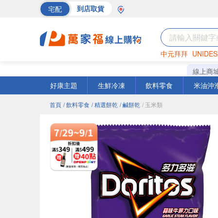
宅配
到店取貨
中元拜拜
UNIDES
巧克力
罐頭
海苔
線上商
好康主題
生鮮冷凍
飲料零食
米油沖
首頁
/ 飲料零食
/ 精選餅乾
/ 鹹餅乾
/ 玉米類