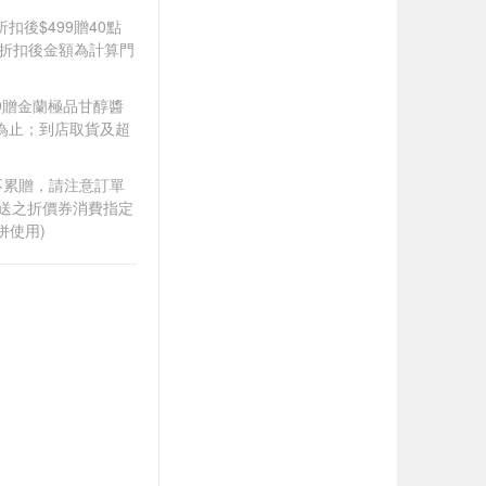
折扣後$499贈40點
皆以折扣後金額為計算門
349贈金蘭極品甘醇醬
完為止；到店取貨及超
筆不累贈，請注意訂單
贈送之折價券消費指定
併使用)