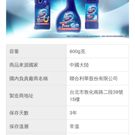
容量
600g克
商品來源國家
中國大陸
國內負責廠商名稱
聯合利華股份有限公司
台北市敦化南路二段39號
製造商地址
15樓
保存天數
3年
保存溫層
常溫