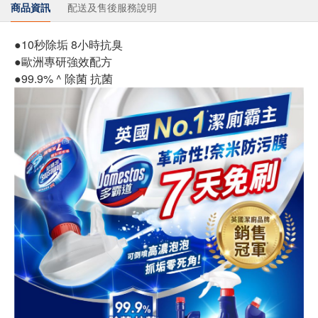
商品資訊
配送及售後服務說明
●10秒除垢 8小時抗臭
●歐洲專研強效配方
●99.9% ^ 除菌 抗菌