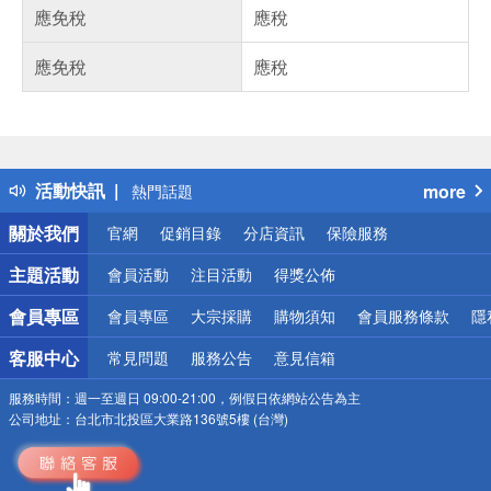
應免稅
應稅
應免稅
應稅
偏遠地區配送
詐騙網頁！請小心！
得獎公告
活動快訊
more
熱門話題
銀行優惠
關於我們
官網
促銷目錄
分店資訊
保險服務
偏遠地區配送
詐騙網頁！請小心！
主題活動
會員活動
注目活動
得獎公佈
會員專區
會員專區
大宗採購
購物須知
會員服務條款
隱
客服中心
常見問題
服務公告
意見信箱
服務時間：
週一至週日 09:00-21:00，例假日依網站公告為主
公司地址：
台北市北投區大業路136號5樓 (台灣)