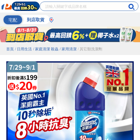
宅配
到店取貨
首頁
/ 日用生活
/ 家庭清潔 殺蟲
/ 家用清潔
/ 其它類洗潔劑