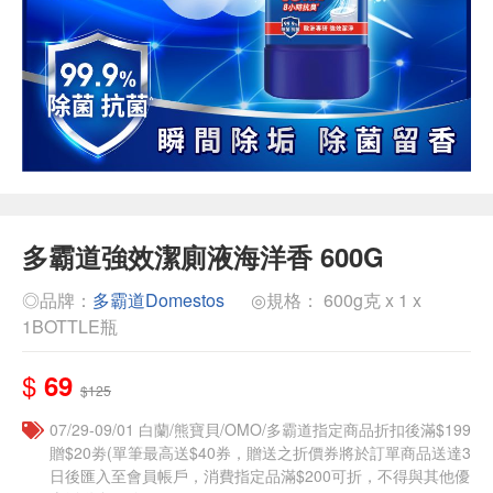
多霸道強效潔廁液海洋香 600G
◎品牌：
多霸道Domestos
◎規格： 600g克 x 1 x
1BOTTLE瓶
$
69
$125
07/29-09/01 白蘭/熊寶貝/OMO/多霸道指定商品折扣後滿$199
贈$20劵(單筆最高送$40券，贈送之折價券將於訂單商品送達3
日後匯入至會員帳戶，消費指定品滿$200可折，不得與其他優