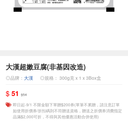
大漢超嫩豆腐(非基因改造)
◎品牌：
大漢
◎規格： 300g克 x 1 x 3Box盒
$
51
$54
即日起-9/1 不限金額下單贈$200券(單筆不累贈，請注意訂單
如使用折價券/折扣碼則不符贈送資格，贈送之折價券消費指定
品滿$2,000可折，不得與其他優惠活動合併使用)