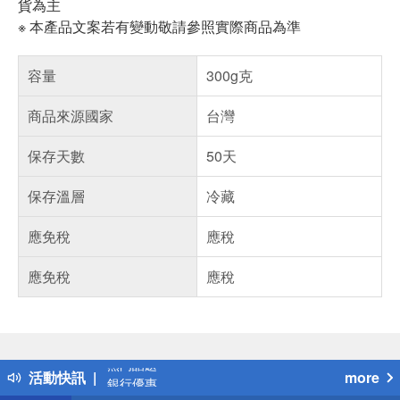
貨為主
※ 本產品文案若有變動敬請參照實際商品為準
容量
300g克
商品來源國家
台灣
保存天數
50天
保存溫層
冷藏
應免稅
應稅
應免稅
應稅
偏遠地區配送
詐騙網頁！請小心！
得獎公告
熱門話題
活動快訊
more
銀行優惠
偏遠地區配送