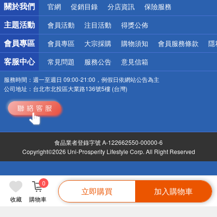
關於我們
官網
促銷目錄
分店資訊
保險服務
詐騙網頁！請小心！
主題活動
會員活動
注目活動
得獎公佈
會員專區
會員專區
大宗採購
購物須知
會員服務條款
隱
客服中心
常見問題
服務公告
意見信箱
服務時間：
週一至週日 09:00-21:00，例假日依網站公告為主
公司地址：
台北市北投區大業路136號5樓 (台灣)
食品業者登錄字號 A-122662550-00000-6
Copyright©2026 Uni-Prosperity Lifestyle Corp. All Right Reserved
0
立即購買
加入購物車
收藏
購物車