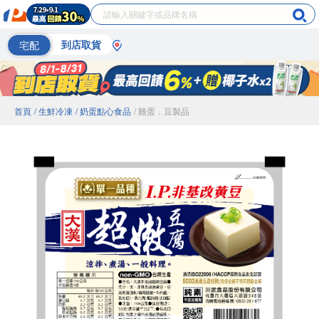
宅配
到店取貨
首頁
/ 生鮮冷凍
/ 奶蛋點心食品
/ 雞蛋．豆製品