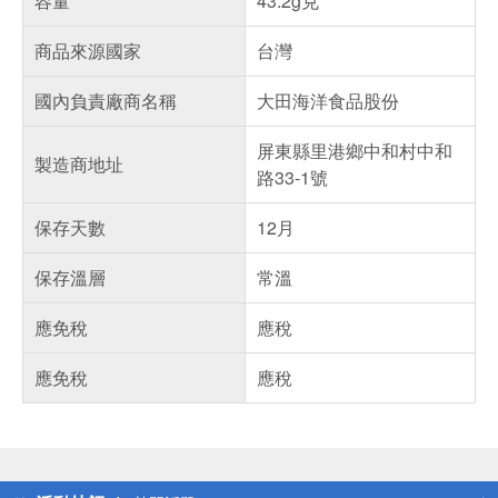
容量
43.2g克
商品來源國家
台灣
國內負責廠商名稱
大田海洋食品股份
屏東縣里港鄉中和村中和
製造商地址
路33-1號
保存天數
12月
保存溫層
常溫
應免稅
應稅
應免稅
應稅
偏遠地區配送
詐騙網頁！請小心！
得獎公告