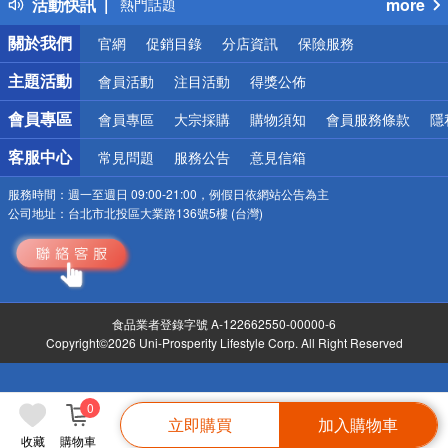
活動快訊
more
熱門話題
銀行優惠
關於我們
官網
促銷目錄
分店資訊
保險服務
偏遠地區配送
詐騙網頁！請小心！
主題活動
會員活動
注目活動
得獎公佈
會員專區
會員專區
大宗採購
購物須知
會員服務條款
隱
客服中心
常見問題
服務公告
意見信箱
服務時間：
週一至週日 09:00-21:00，例假日依網站公告為主
公司地址：
台北市北投區大業路136號5樓 (台灣)
食品業者登錄字號 A-122662550-00000-6
Copyright©2026 Uni-Prosperity Lifestyle Corp. All Right Reserved
0
立即購買
加入購物車
收藏
購物車