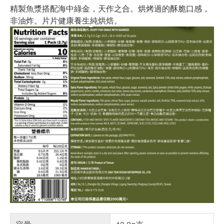
精製魚漿搭配海中綠金，天作之合。烘烤過的酥脆口感，
非油炸。片片健康養生純烘焙。