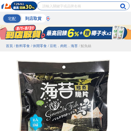
宅配
到店取貨
首頁
/ 飲料零食
/ 休閒零食
/ 豆乾．肉乾．海苔
/ 魷魚絲