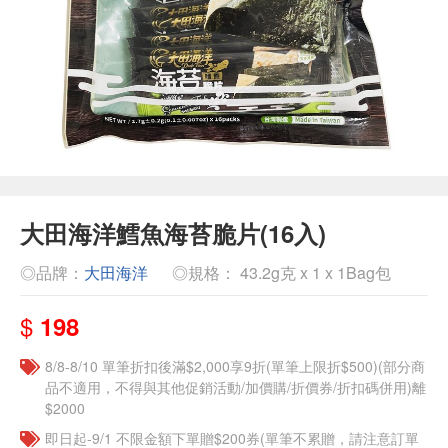
大田海洋鱈魚海苔脆片(16入)
◎品牌：
大田海洋
◎規格： 43.2g克 x 1 x 1Bag包
$
198
8/8-8/10 單筆折扣後滿$2,000享9折(單筆上限折$500)(部分商
品不適用，不得與其他促銷活動/加價購/折價券/折扣碼併用)離
$2000
即日起-9/1 不限金額下單贈$200券(單筆不累贈，請注意訂單