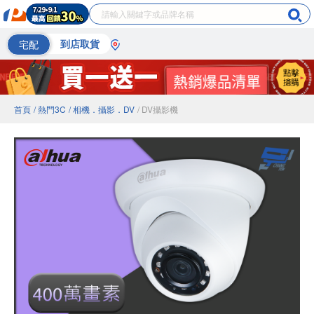
宅配
到店取貨
首頁
/ 熱門3C
/ 相機．攝影．DV
/ DV攝影機