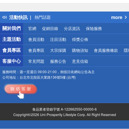
詐騙網頁！請小心！
得獎公告
活動快訊
more
熱門話題
銀行優惠
關於我們
官網
促銷目錄
分店資訊
保險服務
偏遠地區配送
詐騙網頁！請小心！
主題活動
會員活動
注目活動
得獎公佈
會員專區
會員專區
大宗採購
購物須知
會員服務條款
隱
客服中心
常見問題
服務公告
意見信箱
服務時間：
週一至週日 09:00-21:00，例假日依網站公告為主
公司地址：
台北市北投區大業路136號5樓 (台灣)
食品業者登錄字號 A-122662550-00000-6
Copyright©2026 Uni-Prosperity Lifestyle Corp. All Right Reserved