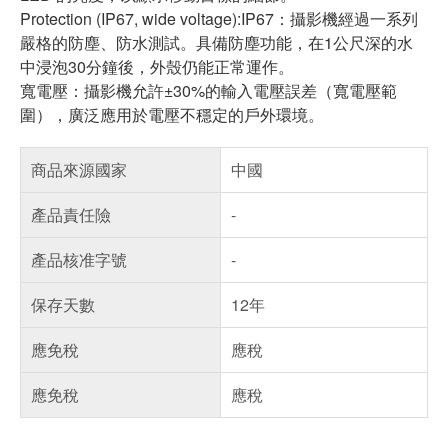
Protection (IP67, wide voltage):IP67：攝影機經過一系列
嚴格的防塵、防水測試。具備防塵功能，在1公尺深的水
中浸泡30分鐘後，外殼仍能正常運作。
寬電壓：攝影機允許±30%的輸入電壓誤差（寬電壓範
圍），廣泛應用於電壓不穩定的戶外環境。
商品來源國家
中國
產品責任險
-
產品核准字號
-
保存天數
12年
應免稅
應稅
應免稅
應稅
偏遠地區配送