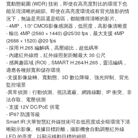
寬動態範圍 (WDR) 技術，即使在高亮度對比的環境下也
能呈現清晰的細節。即使在高亮度環境或有背光陰影的情
況下，無論是亮區還是暗區，都能獲得清晰的影片。
- 4MP，1/3” CMOS影像感測器，低照度，高影像清晰度
- 輸出 4MP (2560 × 1440) @25/30 fps，最大支援 4MP
(2688 × 1520) @20 fps
- 採用 H.265 編解碼，高壓縮比，超低碼率
- 內建紅外線燈，紅外線照射距離最大 30 公尺
- 感興趣區域 (ROI)，SMART H.264/H.265，靈活編碼，
適應各種頻寬和儲存環境
-支援影像旋轉、寬動態、3D 數位降噪、強光抑制、背光
監控場景
-異常偵測：行動偵測、視訊遮蔽、網路線斷、IP 衝突、非
法存取、電壓偵測
- 支援 12V DC/PoE 供電
- IP67 防護等級
Smart IR:大華智慧紅外線技術可在低照度或全暗環境下清
晰顯示影像。根據目標距離，攝影機會自動調整紅外線
LED 的亮度，以顯示移動目標的細節。