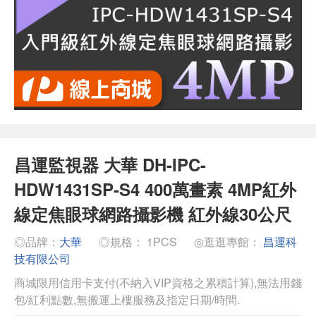
昌運監視器 大華 DH-IPC-
HDW1431SP-S4 400萬畫素 4MP紅外
線定焦眼球網路攝影機 紅外線30公尺
◎品牌：
大華
◎規格： 1PCS
◎逛逛專館：
昌運科
技有限公司
商城限用信用卡支付(不納入VIP資格之累積計算),無法用錢
包/紅利點數,無搬運上樓服務及指定日期/時間.