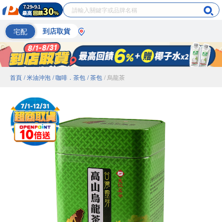
宅配
到店取貨
首頁
/ 米油沖泡
/ 咖啡．茶包
/ 茶包
/ 烏龍茶