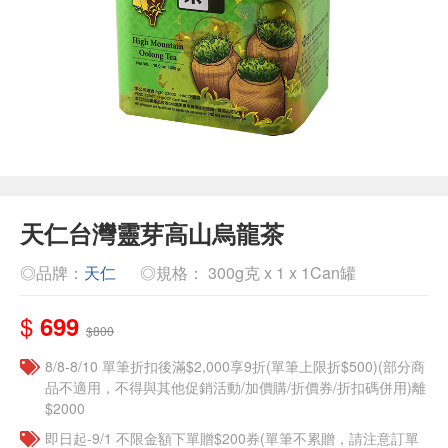
天仁台灣靈芽高山烏龍茶
◎品牌：
天仁
◎規格： 300g克 x 1 x 1Can罐
$
699
$800
8/8-8/10 單筆折扣後滿$2,000享9折(單筆上限折$500)(部分商
品不適用，不得與其他促銷活動/加價購/折價券/折扣碼併用)離
$2000
即日起-9/1 不限金額下單贈$200券(單筆不累贈，請注意訂單