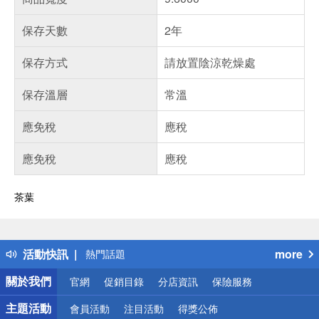
保存天數
2年
保存方式
請放置陰涼乾燥處
保存溫層
常溫
應免稅
應稅
應免稅
應稅
茶葉
偏遠地區配送
詐騙網頁！請小心！
得獎公告
活動快訊
more
熱門話題
銀行優惠
關於我們
官網
促銷目錄
分店資訊
保險服務
偏遠地區配送
詐騙網頁！請小心！
主題活動
會員活動
注目活動
得獎公佈