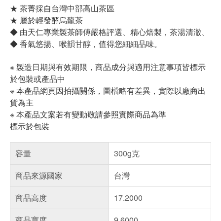
★ 茶菁採自台灣中部高山茶區
★ 屬於輕發酵烏龍茶
◆ 由天仁專業製茶師傅嚴格評選、精心焙製，茶湯清澈、
◆ 香氣悠揚、喉韻甘醇，值得您細細品味。
※ 製造日期與有效期限，商品成分與適用注意事項皆標示
於包裝或產品中
※ 本產品網頁因拍攝關係，圖檔略有差異，實際以廠商出
貨為主
※ 本產品文案若有變動敬請參照實際商品為準
標示於包裝
容量
300g克
商品來源國家
台灣
商品高度
17.2000
商品寬度
9.6000