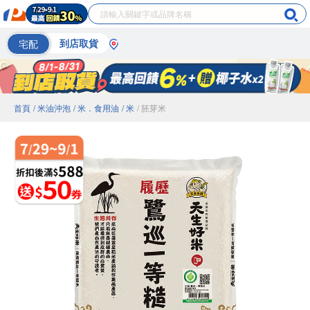
宅配
到店取貨
首頁
/ 米油沖泡
/ 米．食用油
/ 米
/ 胚芽米