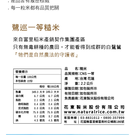
．產品皆有履歷標籤
．每一粒米都有品質把關