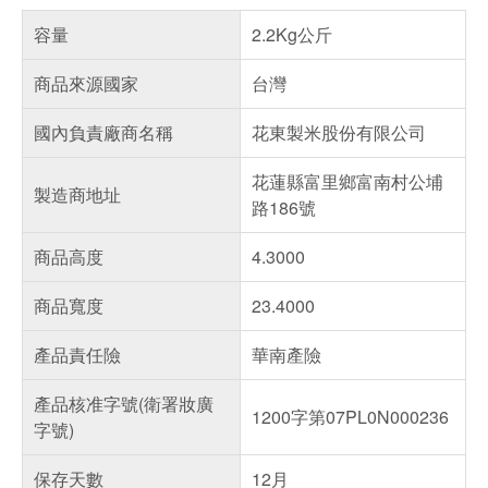
容量
2.2Kg公斤
商品來源國家
台灣
國內負責廠商名稱
花東製米股份有限公司
花蓮縣富里鄉富南村公埔
製造商地址
路186號
商品高度
4.3000
商品寬度
23.4000
產品責任險
華南產險
產品核准字號(衛署妝廣
1200字第07PL0N000236
字號)
保存天數
12月