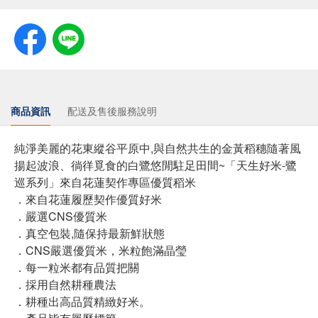
商品資訊
配送及售後服務說明
純淨美麗的花東縱谷平原中,與自然共生的金黃稻穗隨著風
揚起波浪、徜徉覓食的白鷺悠閒駐足田間~「天生好米-鷺
巡系列」來自花蓮契作專區優質稻米
．來自花蓮履歷契作優質好米
．嚴選CNS優質米
．真空包裝,隨保持最新鮮狀態
．CNS嚴選優質米，米粒飽滿晶瑩
．每一粒米都有品質把關
．採用自然耕種農法
．耕種出高品質精緻好米。