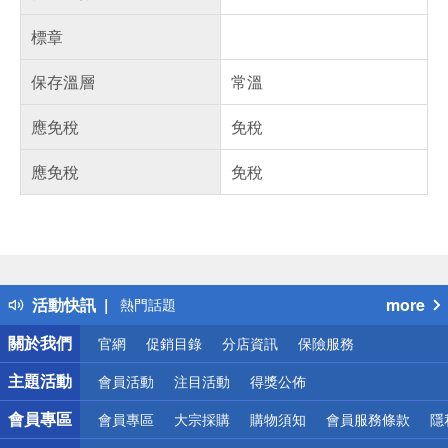
標章
保存溫層
常溫
應免稅
免稅
應免稅
免稅
偏遠地區配送
詐騙網頁！請小心！
得獎公告
活動快訊
more
熱門話題
銀行優惠
關於我們
官網
促銷目錄
分店資訊
保險服務
偏遠地區配送
詐騙網頁！請小心！
主題活動
會員活動
注目活動
得獎公佈
會員專區
會員專區
大宗採購
購物須知
會員服務條款
隱