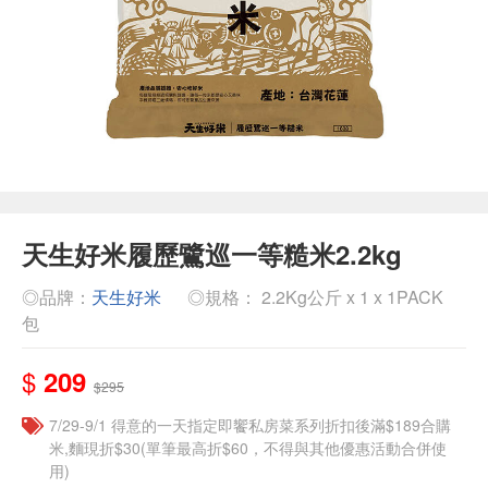
天生好米履歷鷺巡一等糙米2.2kg
◎品牌：
天生好米
◎規格： 2.2Kg公斤 x 1 x 1PACK
包
$
209
$295
7/29-9/1 得意的一天指定即饗私房菜系列折扣後滿$189合購
米,麵現折$30(單筆最高折$60，不得與其他優惠活動合併使
用)