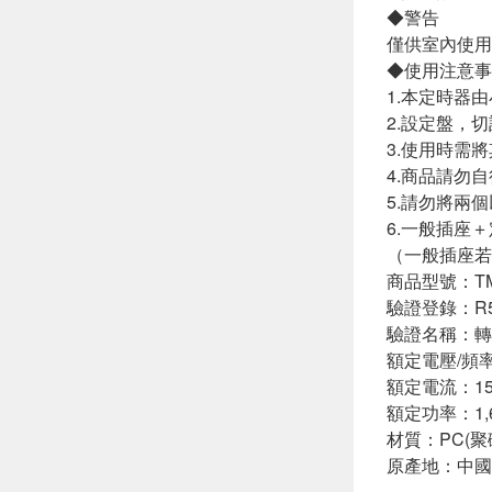
◆警告
僅供室內使用
◆使用注意事
1.本定時器
2.設定盤，
3.使用時需
4.商品請勿
5.請勿將兩
6.一般插座
（一般插座若
商品型號：TM
驗證登錄：R51
驗證名稱：轉
額定電壓/頻率：
額定電流：15
額定功率：1,
材質：PC(聚
原產地：中國