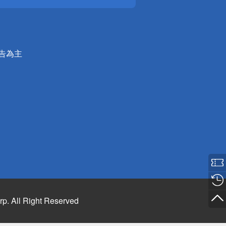
公告為主
rp. All Right Reserved