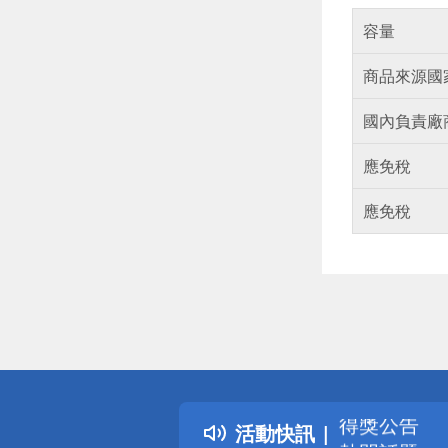
容量
商品來源國
國內負責廠
應免稅
應免稅
偏遠地區配
詐騙網頁！
得獎公告
活動快訊
熱門話題