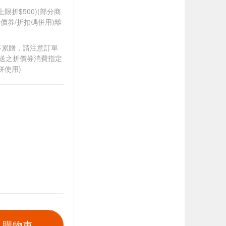
筆上限折$500)(部分商
價券/折扣碼併用)離
筆不累贈，請注意訂單
贈送之折價券消費指定
併使用)
入購物車