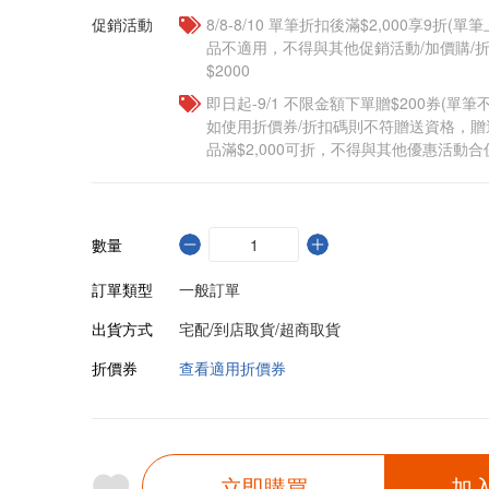
促銷活動
8/8-8/10 單筆折扣後滿$2,000享9折(單
品不適用，不得與其他促銷活動/加價購/折
$2000
即日起-9/1 不限金額下單贈$200券(單
如使用折價券/折扣碼則不符贈送資格，
品滿$2,000可折，不得與其他優惠活動合
數量
訂單類型
一般訂單
出貨方式
宅配/到店取貨/超商取貨
折價券
查看適用折價券
立即購買
加