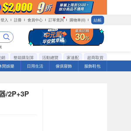
結帳
登入
註冊
會員中心
訂單查詢
購物車(0)
米
促銷
整箱購划算
活動總覽
家速配
超商取貨
休閒娛樂
日用生活
傢俱寢飾
服飾鞋包
2P+3P