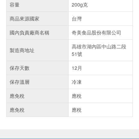
容量
200g克
商品來源國家
台灣
國內負責廠商名稱
奇美食品股份有限公司
高雄市湖內區中山路二段
製造商地址
51號
保存天數
12月
保存溫層
冷凍
應免稅
應稅
應免稅
應稅
偏遠地區配送
詐騙網頁！請小心！
得獎公告