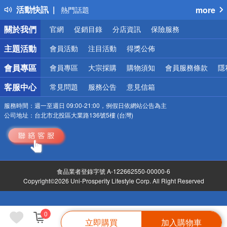
活動快訊
more
熱門話題
銀行優惠
關於我們
官網
促銷目錄
分店資訊
保險服務
偏遠地區配送
詐騙網頁！請小心！
主題活動
會員活動
注目活動
得獎公佈
會員專區
會員專區
大宗採購
購物須知
會員服務條款
隱
客服中心
常見問題
服務公告
意見信箱
服務時間：
週一至週日 09:00-21:00，例假日依網站公告為主
公司地址：
台北市北投區大業路136號5樓 (台灣)
食品業者登錄字號 A-122662550-00000-6
Copyright©2026 Uni-Prosperity Lifestyle Corp. All Right Reserved
0
立即購買
加入購物車