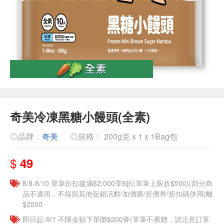
奇美冷凍黑糖小饅頭(全素)
◎品牌：
奇美
◎規格： 200g克 x 1 x 1Bag包
$
49
8/8-8/10 單筆折扣後滿$2,000享9折(單筆上限折$500)(部分商
品不適用，不得與其他促銷活動/加價購/折價券/折扣碼併用)離
$2000
即日起-9/1 不限金額下單贈$200券(單筆不累贈，請注意訂單