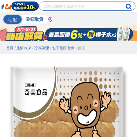
宅配
到店取貨
首頁
/ 生鮮冷凍
/ 冷凍調理
/ 包子饅頭 餡餅
/ 饅頭