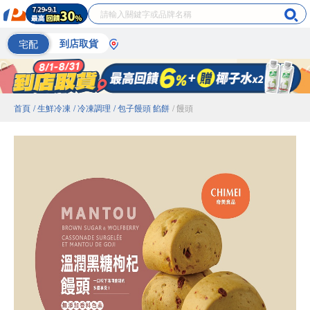
宅配
到店取貨
首頁
/ 生鮮冷凍
/ 冷凍調理
/ 包子饅頭 餡餅
/ 饅頭