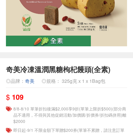
奇美冷凍溫潤黑糖枸杞饅頭(全素)
◎品牌：
奇美
◎規格： 325g克 x 1 x 1Bag包
$
109
8/8-8/10 單筆折扣後滿$2,000享9折(單筆上限折$500)(部分商
品不適用，不得與其他促銷活動/加價購/折價券/折扣碼併用)離
$2000
即日起-9/1 不限金額下單贈$200券(單筆不累贈，請注意訂單