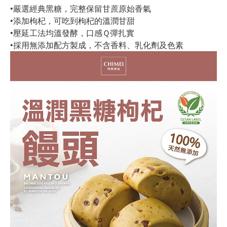
•嚴選經典黑糖，完整保留甘蔗原始香氣
•添加枸杞，可吃到枸杞的溫潤甘甜
•壓延工法均溫發酵，口感Ｑ彈扎實
•採用無添加配方製成，不含香料、乳化劑及色素