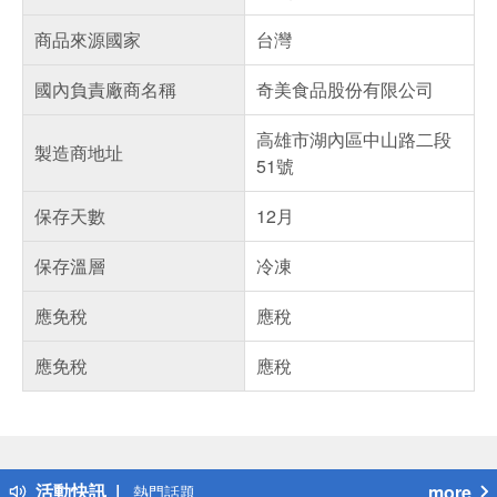
商品來源國家
台灣
國內負責廠商名稱
奇美食品股份有限公司
高雄市湖內區中山路二段
製造商地址
51號
保存天數
12月
保存溫層
冷凍
應免稅
應稅
應免稅
應稅
偏遠地區配送
詐騙網頁！請小心！
得獎公告
活動快訊
more
熱門話題