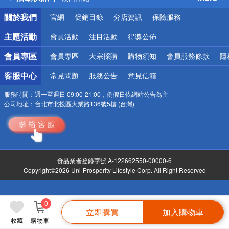
銀行優惠
關於我們
官網
促銷目錄
分店資訊
保險服務
偏遠地區配送
詐騙網頁！請小心！
主題活動
會員活動
注目活動
得獎公佈
會員專區
會員專區
大宗採購
購物須知
會員服務條款
隱
客服中心
常見問題
服務公告
意見信箱
服務時間：
週一至週日 09:00-21:00，例假日依網站公告為主
公司地址：
台北市北投區大業路136號5樓 (台灣)
食品業者登錄字號 A-122662550-00000-6
Copyright©2026 Uni-Prosperity Lifestyle Corp. All Right Reserved
0
立即購買
加入購物車
收藏
購物車