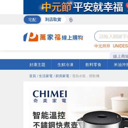
宅配
到店取貨
中元拜拜
UNIDES
巧克力
罐頭
咖啡
線上商
好康主題
生鮮冷凍
飲料零食
米油沖
首頁
/ 生活家電
/ 廚房家電
/ 電熱水瓶．開飲機