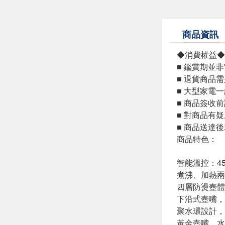
商品資訊
◆消費權益◆
■ 鑑賞期並非
■ 退貨商品
■ 大型家電
■ 商品簽收
■ 對商品有
■ 商品送達
商品特色：
智能溫控：45
煮沸、加熱兩
四層防燙壺體
下沿式壺嘴，
聚水環設計，
黃金壺嘴，水