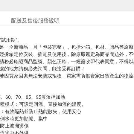
配送及售後服務說明
"試用期"。
需是「全新商品」且「包裝完整」，包括外箱、包材、贈品等原
一經拆箱定位安裝、插電及使用後，除原廠鑑定為商品問題外，
前請務必確認商品型號、顏色正確，一經簽收即代表同意，不得
疑慮的地方請務必先詢問，能接受再訂購！
後若因買家因素無法安裝或拒收，買家需負擔賣家出貨產生的物流
、60、70、85、95度溫控加熱
種模式：可設定回溫、直接加溫的溫度。
：有效隔熱並防止熱能散失，使用安心
倒水時更加順暢、集中
防止波濺燙傷
流適中不外溢