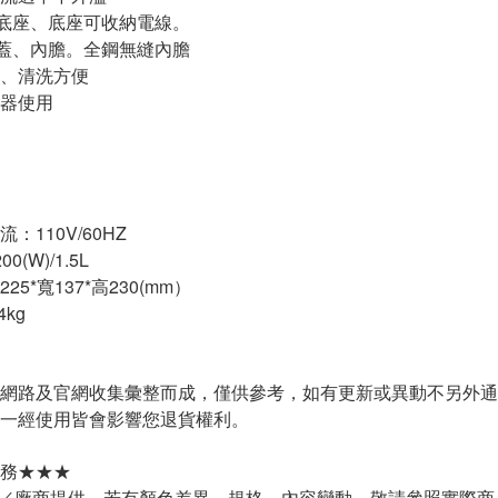
式底座、底座可收納電線。
上蓋、內膽。全鋼無縫內膽
、清洗方便
控器使用
：110V/60HZ
(W)/1.5L
5*寬137*高230(mm）
kg
網路及官網收集彙整而成，僅供參考，如有更新或異動不另外通
一經使用皆會影響您退貨權利。
務★★★
廠／廠商提供，若有顏色差異、規格、內容變動，敬請參照實際商