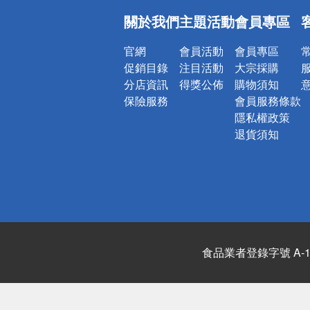
偏遠地區配
關於我們
主題活動
會員專區
詐騙網頁！
官網
會員活動
會員專區
促銷目錄
注目活動
大宗採購
分店資訊
得獎公佈
購物須知
保險服務
會員服務條款
隱私權政策
退貨須知
食品業者登錄字號 A-122