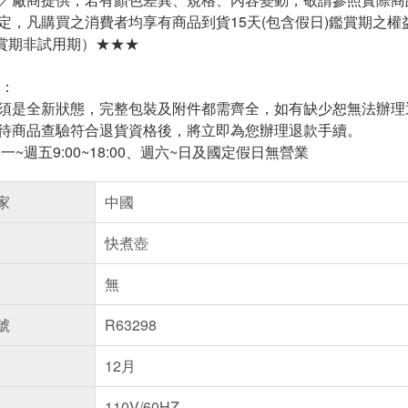
規定，凡購買之消費者均享有商品到貨15天(包含假日)鑑賞期之權
賞期非試用期）★★★
：
必須是全新狀態，完整包裝及附件都需齊全，如有缺少恕無法辦理
，待商品查驗符合退貨資格後，將立即為您辦理退款手續。
週一~週五9:00~18:00、週六~日及國定假日無營業
家
中國
快煮壺
無
號
R63298
12月
110V/60HZ