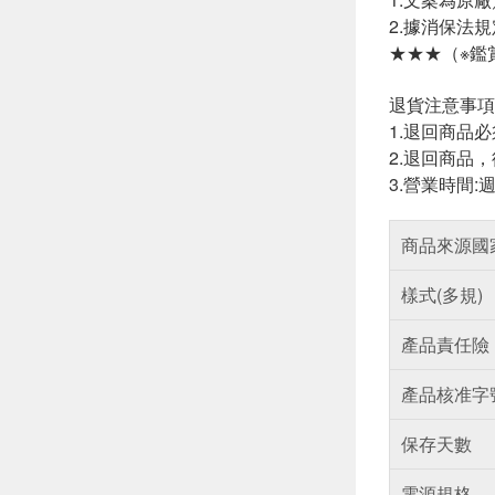
2.據消保法
★★★（※鑑
退貨注意事項
1.退回商品
2.退回商品
3.營業時間:
商品來源國
樣式(多規)
產品責任險
產品核准字
保存天數
電源規格