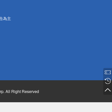
公告為主
rp. All Right Reserved