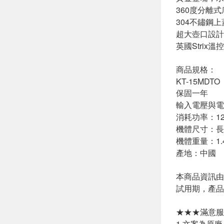
360度分離
304不鏽鋼
超大壺口設計
英國Strix溫
商品規格：
KT-15MDTO
保固一年
輸入電壓與電流
消耗功率：1200
機體尺寸：長22
機體重量：1.4
產地：中國
本商品資訊由
試用期，產品
★★★滿意服
1.文案為原