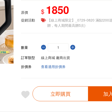
1850
$
原價
促銷活動
【線上商城限定】_0729-0820 滿$2200
贈，每人期間最高贈5次)
數量
訂單類型
線上商城 廠商出貨
折價券
查看適用折價券
立即購買
加