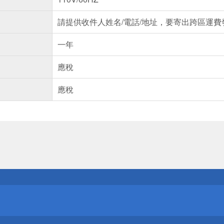
請提供收件人姓名/電話/地址，要寄出跨區運費
一年
應稅
應稅
送
請小心！