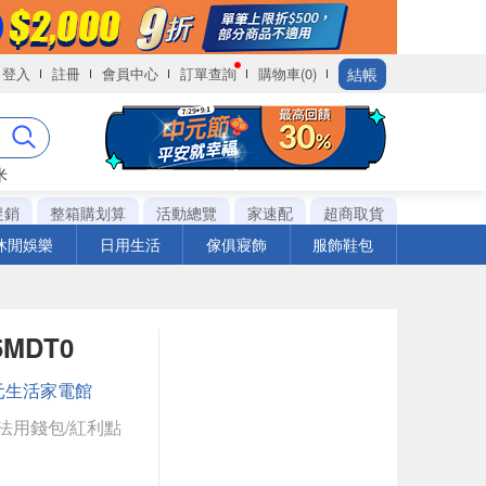
結帳
登入
註冊
會員中心
訂單查詢
購物車(0)
米
促銷
整箱購划算
活動總覽
家速配
超商取貨
休閒娛樂
日用生活
傢俱寢飾
服飾鞋包
MDT0
元生活家電館
法用錢包/紅利點