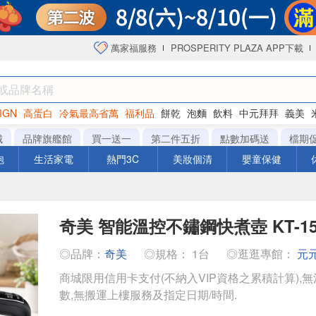
萬家福服務
PROSPERITY PLAZA APP下載
IGN
高蛋白
冷氣最高省萬
福利品
餅乾
泡麵
飲料
中元拜拜
義美
海苔
城
品牌旗艦館
買一送一
第二件五折
點數加碼送
檔期
泡
生活家電
熱門3C
美妝個清
嬰童保健
奇美 智能溫控不鏽鋼快煮壺 KT-15
◎品牌：
奇美
◎規格： 1台
◎逛逛專館：
元
商城限用信用卡支付(不納入VIP資格之累積計算),無
數,無搬運上樓服務及指定日期/時間.