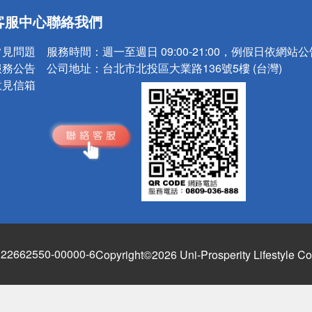
送
客服中心
聯絡我們
請小心！
常見問題
服務時間：
週一至週日 09:00-21:00，例假日依網站
服務公告
公司地址：
台北市北投區大業路136號5樓 (台灣)
意見信箱
662550-00000-6
Copyright©2026 Uni-Prosperity Lifestyle Co