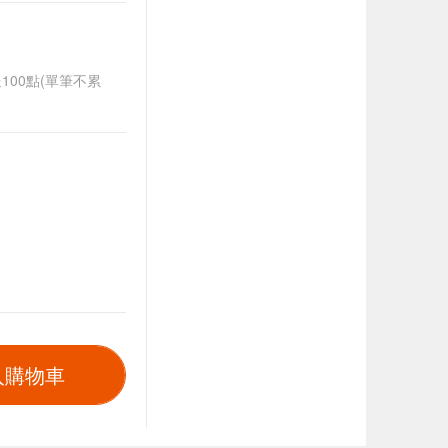
送100點(單筆不累
入購物車