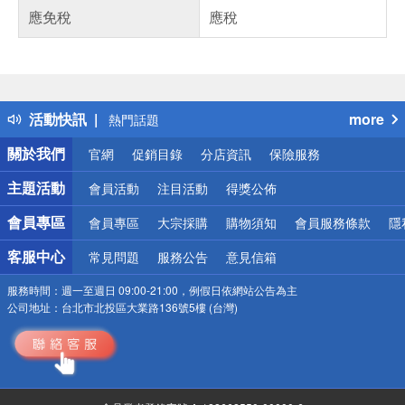
應免稅
應稅
偏遠地區配送
詐騙網頁！請小心！
得獎公告
活動快訊
more
熱門話題
銀行優惠
關於我們
官網
促銷目錄
分店資訊
保險服務
偏遠地區配送
詐騙網頁！請小心！
主題活動
會員活動
注目活動
得獎公佈
會員專區
會員專區
大宗採購
購物須知
會員服務條款
隱
客服中心
常見問題
服務公告
意見信箱
服務時間：
週一至週日 09:00-21:00，例假日依網站公告為主
公司地址：
台北市北投區大業路136號5樓 (台灣)