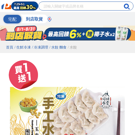
宅配
到店取貨
首頁
/ 生鮮冷凍
/ 冷凍調理
/ 水餃 麵食
/ 水餃