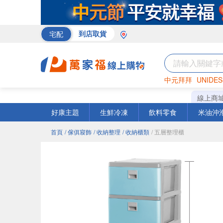
宅配
到店取貨
中元拜拜
UNIDES
米
巧克力
衛生紙
線上商
好康主題
生鮮冷凍
飲料零食
米油沖
首頁
/ 傢俱寢飾
/ 收納整理
/ 收納櫃類
/ 五層整理櫃