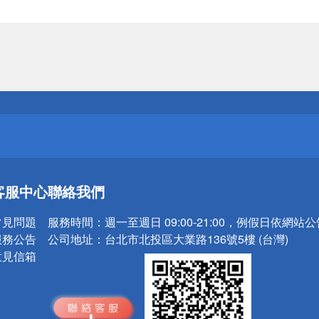
送
請小心！
送
客服中心
聯絡我們
請小心！
常見問題
服務時間：
週一至週日 09:00-21:00，例假日依網站
服務公告
公司地址：
台北市北投區大業路136號5樓 (台灣)
意見信箱