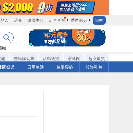
結帳
登入
註冊
會員中心
訂單查詢
購物車(0)
罐頭
促銷
整箱購划算
活動總覽
家速配
超商取貨
休閒娛樂
日用生活
傢俱寢飾
服飾鞋包