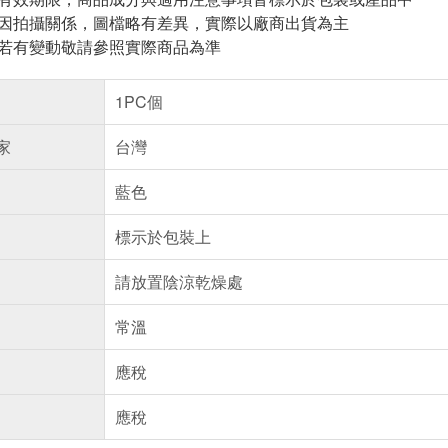
頁因拍攝關係，圖檔略有差異，實際以廠商出貨為主
案若有變動敬請參照實際商品為準
1PC個
家
台灣
藍色
標示於包裝上
請放置陰涼乾燥處
常溫
應稅
應稅