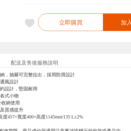
立即購買
加
配送及售後服務說明
納，抽屜可完整拉出，採用防滑設計
通風設計
約設計，堅固耐用
各式小物
公收納使用
及質感提升
457×寬度400×高度1145mm/135 L±2%
與有效期限，商品成分與適用注意事項皆標示於包裝或產品中