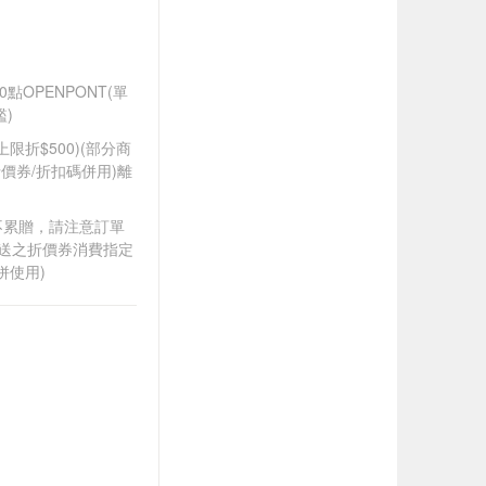
點OPENPONT(單
)
筆上限折$500)(部分商
價券/折扣碼併用)離
筆不累贈，請注意訂單
贈送之折價券消費指定
併使用)