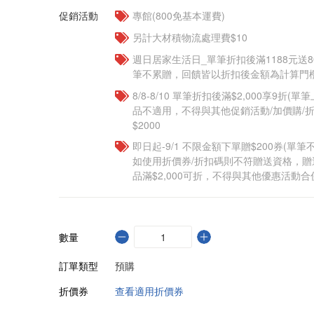
促銷活動
專館(800免基本運費)
另計大材積物流處理費$10
週日居家生活日_單筆折扣後滿1188元送80
筆不累贈，回饋皆以折扣後金額為計算門檻
8/8-8/10 單筆折扣後滿$2,000享9折(單
品不適用，不得與其他促銷活動/加價購/折
$2000
即日起-9/1 不限金額下單贈$200券(單
如使用折價券/折扣碼則不符贈送資格，
品滿$2,000可折，不得與其他優惠活動合
數量
訂單類型
預購
折價券
查看適用折價券