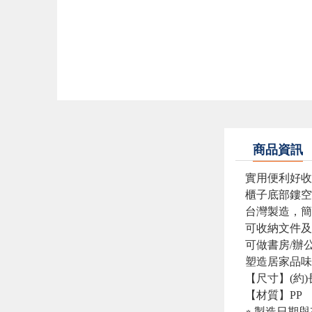
商品資訊
實用便利好收
櫃子底部鏤空
台灣製造，簡
可收納文件及
可做書房/辦
塑造居家品味
【尺寸】(約)長度
【材質】PP
※ 製造日期