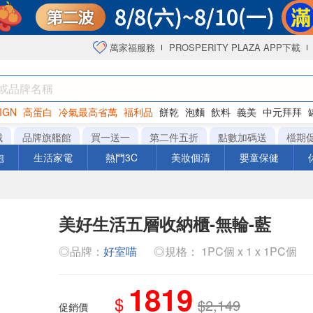
萬家福服務
PROSPERITY PLAZA APP下載
IGN
高蛋白
冷氣最高省萬
福利品
餅乾
泡麵
飲料
義美
中元拜拜
咖啡
城
品牌旗艦館
買一送一
第二件五折
點數加碼送
檔期
泡
生活家電
熱門3C
美妝個清
嬰童保健
美好生活五層收納櫃-無輪-藍
◎品牌：
好室喵
◎規格： 1PC個 x 1 x 1PC個
1819
$
$2,149
促銷價