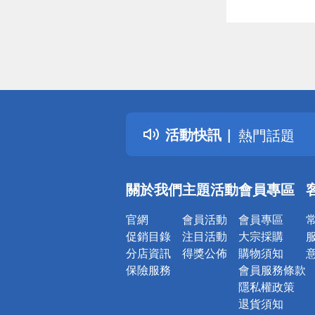
偏遠地區配
詐騙網頁！
得獎公告
活動快訊
熱門話題
銀行優惠
偏遠地區配
關於我們
主題活動
會員專區
詐騙網頁！
官網
會員活動
會員專區
促銷目錄
注目活動
大宗採購
分店資訊
得獎公佈
購物須知
保險服務
會員服務條款
隱私權政策
退貨須知