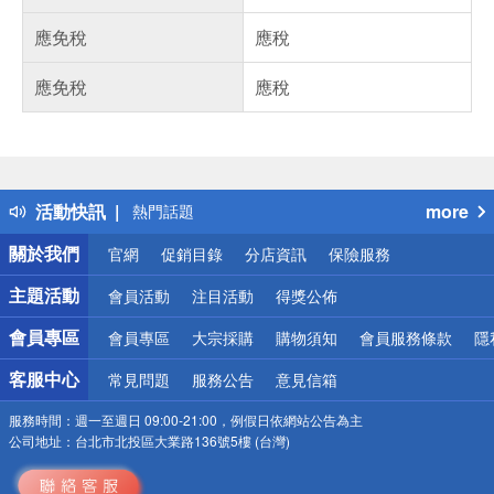
應免稅
應稅
應免稅
應稅
偏遠地區配送
詐騙網頁！請小心！
得獎公告
活動快訊
more
熱門話題
銀行優惠
關於我們
官網
促銷目錄
分店資訊
保險服務
偏遠地區配送
詐騙網頁！請小心！
主題活動
會員活動
注目活動
得獎公佈
會員專區
會員專區
大宗採購
購物須知
會員服務條款
隱
客服中心
常見問題
服務公告
意見信箱
服務時間：
週一至週日 09:00-21:00，例假日依網站公告為主
公司地址：
台北市北投區大業路136號5樓 (台灣)