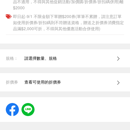
品不適用，不得與其他促銷活動/加價購/折價券/折扣碼併用)離
$2000
即日起-9/1 不限金額下單贈$200券(單筆不累贈，請注意訂單
如使用折價券/折扣碼則不符贈送資格，贈送之折價券消費指定
品滿$2,000可折，不得與其他優惠活動合併使用)
規格：
請選擇數量、規格
折價券
查看可使用的折價券