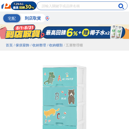
宅配
到店取貨
首頁
/ 傢俱寢飾
/ 收納整理
/ 收納櫃類
/ 五層整理櫃