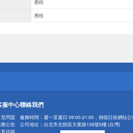
應稅
應稅
送
請小心！
送
客服中心
聯絡我們
請小心！
常見問題
服務時間：
週一至週日 09:00-21:00，例假日依網站
服務公告
公司地址：
台北市北投區大業路136號5樓 (台灣)
意見信箱