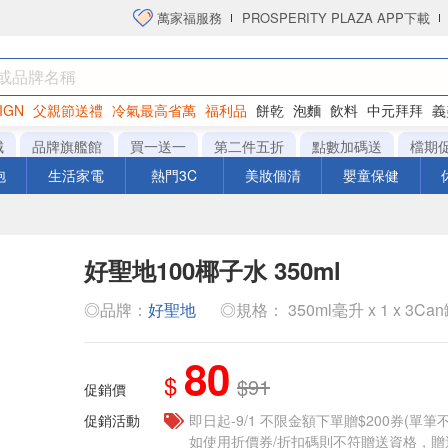
萬家福服務
PROSPERITY PLAZA APP下載
IGN
父親節送禮
冷氣最高省萬
福利品
餅乾
泡麵
飲料
中元拜拜
義
衛生紙
城
品牌旗艦館
買一送一
第二件五折
點數加碼送
檔期
泡
生活家電
熱門3C
美妝個清
嬰童保健
好聖地100椰子水 350ml
◎品牌：
好聖地
◎規格： 350ml毫升 x 1 x 3Ca
80
$
$91
促銷價
促銷活動
即日起-9/1 不限金額下單贈$200券(單
如使用折價券/折扣碼則不符贈送資格，