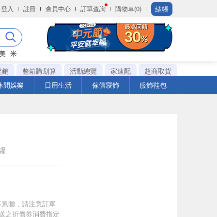
結帳
登入
註冊
會員中心
訂單查詢
購物車(0)
美
米
促銷
整箱購划算
活動總覽
家速配
超商取貨
休閒娛樂
日用生活
傢俱寢飾
服飾鞋包
n罐
筆不累贈，請注意訂單
贈送之折價券消費指定