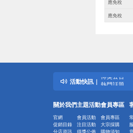
應免稅
應免稅
偏遠地區配
詐騙網頁！
得獎公告
活動快訊
熱門話題
銀行優惠
偏遠地區配
關於我們
主題活動
會員專區
詐騙網頁！
官網
會員活動
會員專區
促銷目錄
注目活動
大宗採購
分店資訊
得獎公佈
購物須知