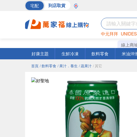
宅配
到店取貨
中元拜拜
UNIDES
海苔
巧克力
罐頭
線上商
好康主題
生鮮冷凍
飲料零食
米油沖
首頁
/ 飲料零食
/ 果汁．養生
/ 蔬果汁
/ 其它