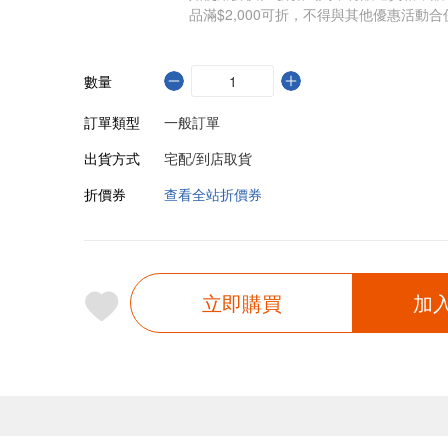
品滿$2,000可折，不得與其他優惠活動合
數量
訂單類型
一般訂單
出貨方式
宅配/到店取貨
折價券
查看全站折價券
立即購買
加