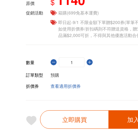
$
原價
促銷活動
箱購(699免基本運費)
即日起-9/1 不限金額下單贈$200券(單
如使用折價券/折扣碼則不符贈送資格，
品滿$2,000可折，不得與其他優惠活動合
數量
訂單類型
預購
折價券
查看適用折價券
立即購買
加