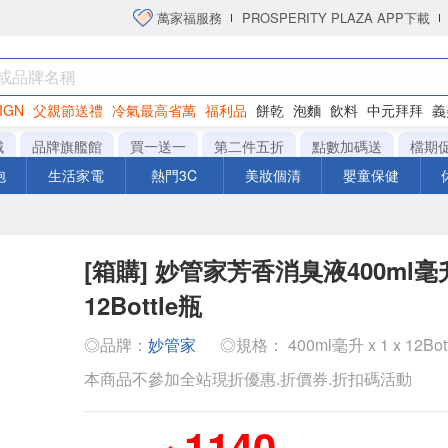
萬家福服務
PROSPERITY PLAZA APP下載
IGN
父親節送禮
冷氣最高省萬
福利品
餅乾
泡麵
飲料
中元拜拜
義
洋芋片
城
品牌旗艦館
買一送一
第二件五折
點數加碼送
檔期
泡
生活家電
熱門3C
美妝個清
嬰童保健
[箱購] 妙管家芳香消臭液400ml毫升
12Bottle瓶
◎品牌：
妙管家
◎規格： 400ml毫升 x 1 x 12Bot
本商品不參加全站現折優惠.折價券.折扣碼活動
1140