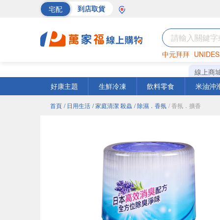
宅配
到店取貨
中元拜拜
UNIDES
巧克力
罐頭
海苔
線上商
好康主題
生鮮冷凍
飲料零食
米油沖
首頁
/ 日用生活
/ 家庭清潔 殺蟲
/ 除濕．香氛
/ 香氛．擴香