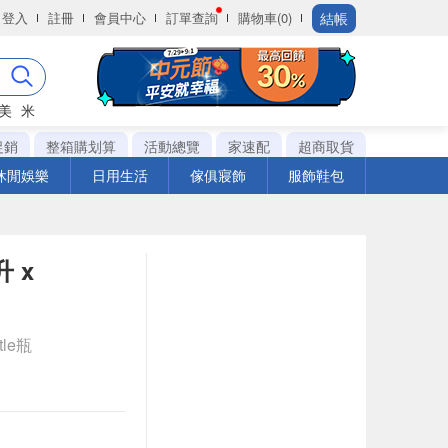
結帳
登入
註冊
會員中心
訂單查詢
購物車(0)
美
米
促銷
整箱購划算
活動總覽
家速配
超商取貨
休閒娛樂
日用生活
傢俱寢飾
服飾鞋包
 x
tle瓶