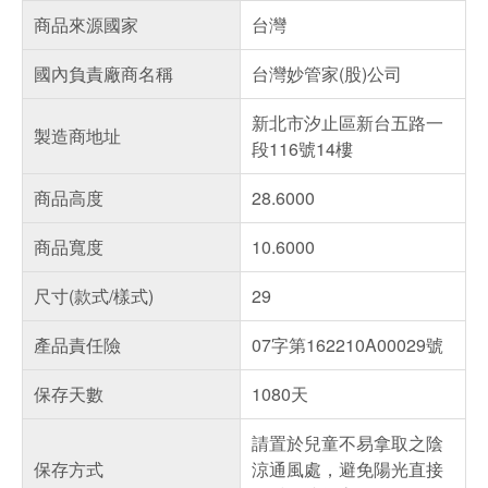
商品來源國家
台灣
國內負責廠商名稱
台灣妙管家(股)公司
新北市汐止區新台五路一
製造商地址
段116號14樓
商品高度
28.6000
商品寬度
10.6000
尺寸(款式/樣式)
29
產品責任險
07字第162210A00029號
保存天數
1080天
請置於兒童不易拿取之陰
保存方式
涼通風處，避免陽光直接