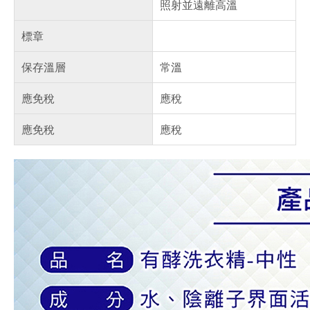
照射並遠離高溫
標章
保存溫層
常溫
應免稅
應稅
應免稅
應稅