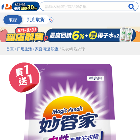
宅配
到店取貨
首頁
/ 日用生活
/ 家庭清潔 殺蟲
/ 洗衣精 洗衣球