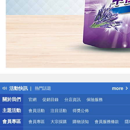
偏遠地區配送
詐騙網頁！請小心！
得獎公告
活動快訊
more
熱門話題
銀行優惠
關於我們
官網
促銷目錄
分店資訊
保險服務
偏遠地區配送
詐騙網頁！請小心！
主題活動
會員活動
注目活動
得獎公佈
會員專區
會員專區
大宗採購
購物須知
會員服務條款
隱