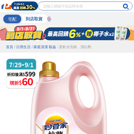
宅配
到店取貨
首頁
/ 日用生活
/ 家庭清潔 殺蟲
/ 柔軟冷洗精．漂白劑