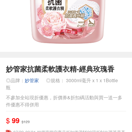
妙管家抗菌柔軟護衣精-經典玫瑰香
◎品牌：
妙管家
◎規格： 3000ml毫升 x 1 x 1Bottle
瓶
不參加全站現折優惠，折價券&折扣碼活動與買一送一多
件優惠不得併用
$
99
$129