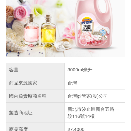
容量
3000ml毫升
商品來源國家
台灣
國內負責廠商名稱
台灣妙管家(股)公司
新北市汐止區新台五路一
製造商地址
段116號14樓
商品高度
27.4000