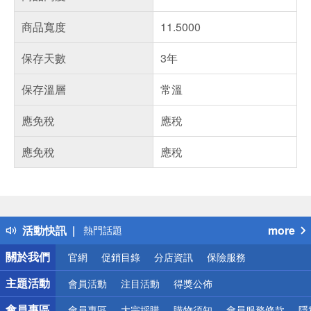
商品寬度
11.5000
保存天數
3年
保存溫層
常溫
應免稅
應稅
應免稅
應稅
偏遠地區配送
詐騙網頁！請小心！
得獎公告
活動快訊
more
熱門話題
銀行優惠
關於我們
官網
促銷目錄
分店資訊
保險服務
偏遠地區配送
詐騙網頁！請小心！
主題活動
會員活動
注目活動
得獎公佈
會員專區
會員專區
大宗採購
購物須知
會員服務條款
隱