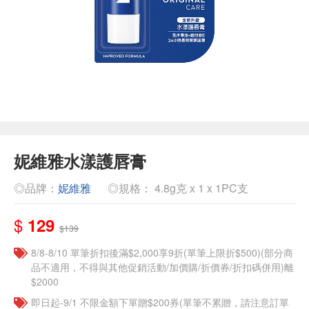
妮維雅水漾護唇膏
◎品牌：
妮維雅
◎規格： 4.8g克 x 1 x 1PC支
$
129
$139
8/8-8/10 單筆折扣後滿$2,000享9折(單筆上限折$500)(部分商
品不適用，不得與其他促銷活動/加價購/折價券/折扣碼併用)離
$2000
即日起-9/1 不限金額下單贈$200券(單筆不累贈，請注意訂單