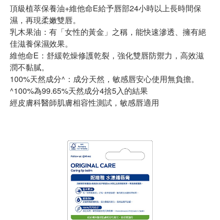
頂級植萃保養油+維他命E給予唇部24小時以上長時間保
濕，再現柔嫩雙唇。
乳木果油：有「女性的黃金」之稱，能快速滲透、擁有絕
佳滋養保濕效果。
維他命E：舒緩乾燥修護乾裂，強化雙唇防禦力，高效滋
潤不黏膩。
100%天然成分^：成分天然，敏感唇安心使用無負擔。
^100%為99.65%天然成分4捨5入的結果
經皮膚科醫師肌膚相容性測試，敏感唇適用