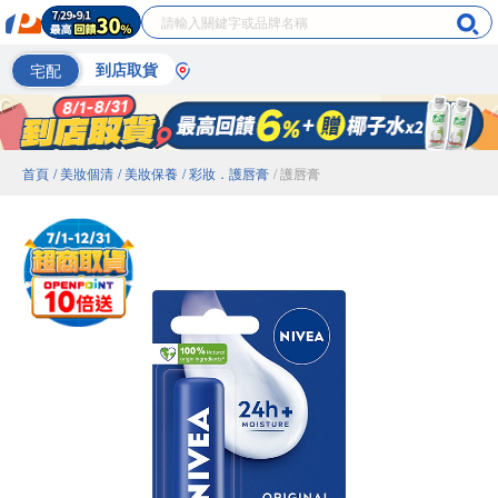
宅配
到店取貨
首頁
/ 美妝個清
/ 美妝保養
/ 彩妝．護唇膏
/ 護唇膏