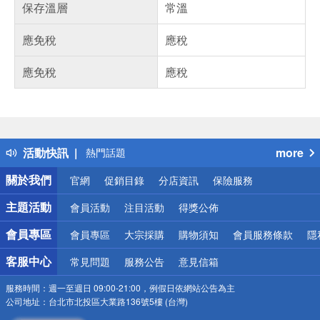
保存溫層
常溫
應免稅
應稅
應免稅
應稅
偏遠地區配送
詐騙網頁！請小心！
得獎公告
活動快訊
more
熱門話題
銀行優惠
關於我們
官網
促銷目錄
分店資訊
保險服務
偏遠地區配送
詐騙網頁！請小心！
主題活動
會員活動
注目活動
得獎公佈
會員專區
會員專區
大宗採購
購物須知
會員服務條款
隱
客服中心
常見問題
服務公告
意見信箱
服務時間：
週一至週日 09:00-21:00，例假日依網站公告為主
公司地址：
台北市北投區大業路136號5樓 (台灣)