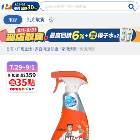
宅配
到店取貨
首頁
/ 日用生活
/ 家庭清潔 殺蟲
/ 家用清潔
/ 廚房清潔