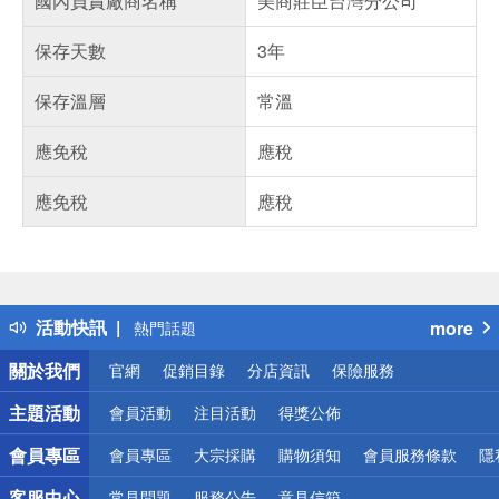
國內負責廠商名稱
美商莊臣台灣分公司
保存天數
3年
保存溫層
常溫
應免稅
應稅
應免稅
應稅
偏遠地區配送
詐騙網頁！請小心！
得獎公告
活動快訊
more
熱門話題
銀行優惠
關於我們
官網
促銷目錄
分店資訊
保險服務
偏遠地區配送
詐騙網頁！請小心！
主題活動
會員活動
注目活動
得獎公佈
會員專區
會員專區
大宗採購
購物須知
會員服務條款
隱
客服中心
常見問題
服務公告
意見信箱