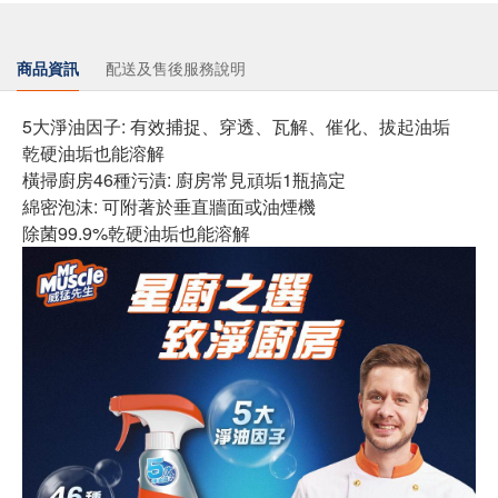
商品資訊
配送及售後服務說明
5大淨油因子: 有效捕捉、穿透、瓦解、催化、拔起油垢
乾硬油垢也能溶解
橫掃廚房46種污漬: 廚房常見頑垢1瓶搞定
綿密泡沫: 可附著於垂直牆面或油煙機
除菌99.9%乾硬油垢也能溶解