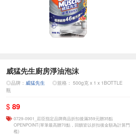
威猛先生廚房淨油泡沫
◎品牌：
威猛先生
◎規格： 500g克 x 1 x 1BOTTLE
瓶
$
89
0729-0901_莊臣指定品牌商品折扣後滿359元贈35點
OPENPOINT(單筆最高贈70點，回饋皆以折扣後金額為計算門
檻)