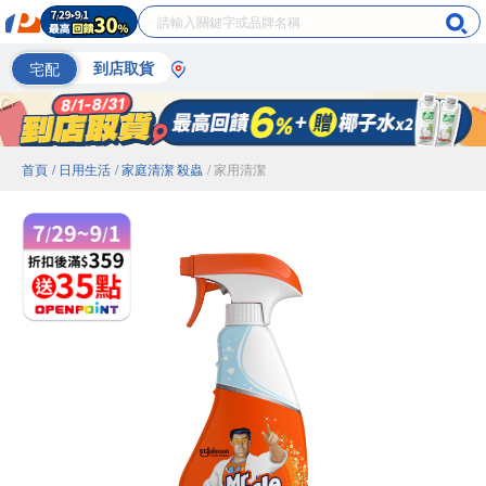
宅配
到店取貨
首頁
/ 日用生活
/ 家庭清潔 殺蟲
/ 家用清潔