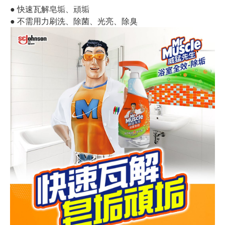
● 快速瓦解皂垢、頑垢
● 不需用力刷洗、除菌、光亮、除臭