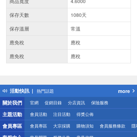
商品寬度
4.6000
保存天數
1080天
保存溫層
常溫
應免稅
應稅
應免稅
應稅
偏遠地區配送
詐騙網頁！請小心！
得獎公告
活動快訊
more
熱門話題
銀行優惠
關於我們
官網
促銷目錄
分店資訊
保險服務
偏遠地區配送
詐騙網頁！請小心！
主題活動
會員活動
注目活動
得獎公佈
會員專區
會員專區
大宗採購
購物須知
會員服務條款
隱