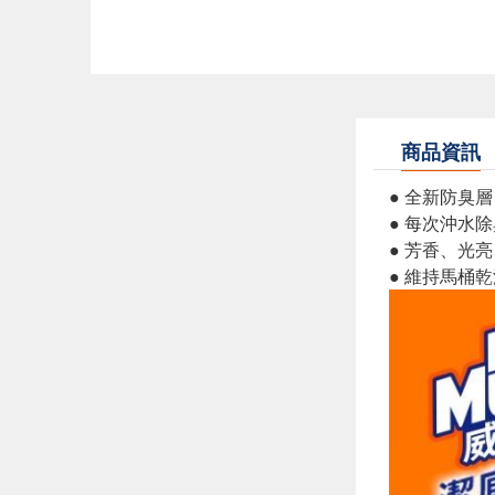
商品資訊
● 全新防臭
● 每次沖水
● 芳香、光
● 維持馬桶