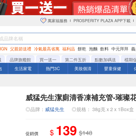
萬家福服務
PROSPERITY PLAZA APP下載
IGN
父親節送禮
冷氣最高省萬
福利品
餅乾
泡麵
飲料
中元拜拜
義
衛生紙
城
品牌旗艦館
買一送一
第二件五折
點數加碼送
檔期
泡
生活家電
熱門3C
美妝個清
嬰童保健
威猛先生潔廁清香凍補充管-璀璨花舞
◎品牌：
威猛先生
◎規格： 38g克 x 2 x 1Box盒
139
$
$148
促銷價