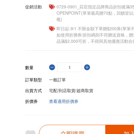
促銷活動
0729-0901_莊臣指定品牌商品折扣後滿3
OPENPOINT(單筆最高贈70點，回饋
檻)
即日起-9/1 不限金額下單贈$200券(單
如使用折價券/折扣碼則不符贈送資格，
品滿$2,000可折，不得與其他優惠活動合
數量
訂單類型
一般訂單
出貨方式
宅配/到店取貨/超商取貨
折價券
查看適用折價券
立即購買
加