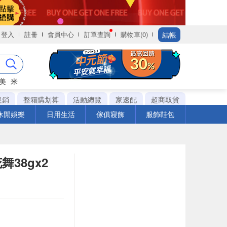
結帳
登入
註冊
會員中心
訂單查詢
購物車(0)
美
米
促銷
整箱購划算
活動總覽
家速配
超商取貨
休閒娛樂
日用生活
傢俱寢飾
服飾鞋包
38gx2