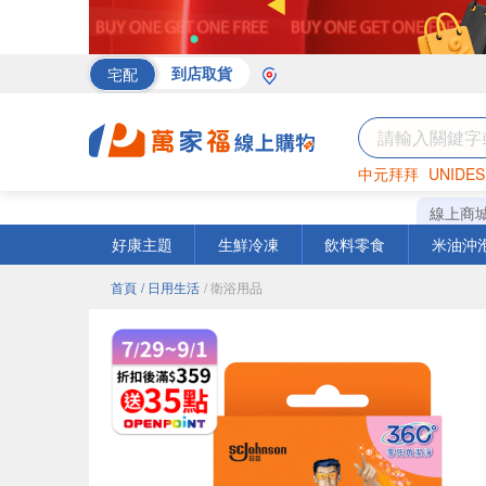
宅配
到店取貨
中元拜拜
UNIDES
海苔
巧克力
罐頭
線上商
好康主題
生鮮冷凍
飲料零食
米油沖
首頁
/ 日用生活
/ 衛浴用品