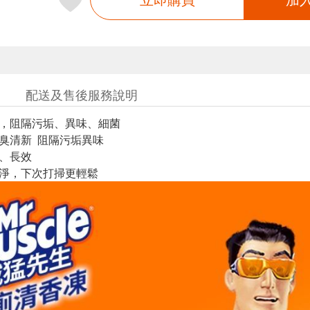
配送及售後服務說明
層，阻隔污垢、異味、細菌
除臭清新 阻隔污垢異味
亮、長效
乾淨，下次打掃更輕鬆