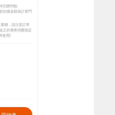
59元贈35點
皆以折扣後金額為計算門
筆不累贈，請注意訂單
贈送之折價券消費指定
併使用)
入購物車