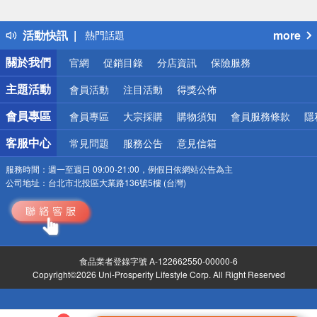
詐騙網頁！請小心！
得獎公告
活動快訊
more
熱門話題
銀行優惠
關於我們
官網
促銷目錄
分店資訊
保險服務
偏遠地區配送
詐騙網頁！請小心！
主題活動
會員活動
注目活動
得獎公佈
會員專區
會員專區
大宗採購
購物須知
會員服務條款
隱
客服中心
常見問題
服務公告
意見信箱
服務時間：
週一至週日 09:00-21:00，例假日依網站公告為主
公司地址：
台北市北投區大業路136號5樓 (台灣)
食品業者登錄字號 A-122662550-00000-6
Copyright©2026 Uni-Prosperity Lifestyle Corp. All Right Reserved