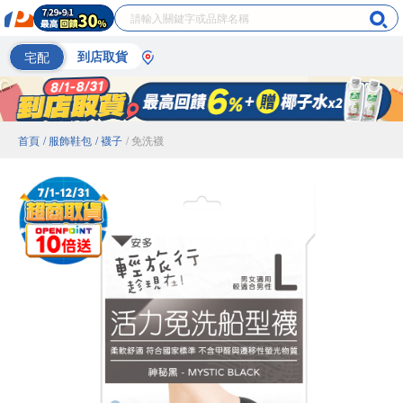
宅配
到店取貨
首頁
/ 服飾鞋包
/ 襪子
/ 免洗襪