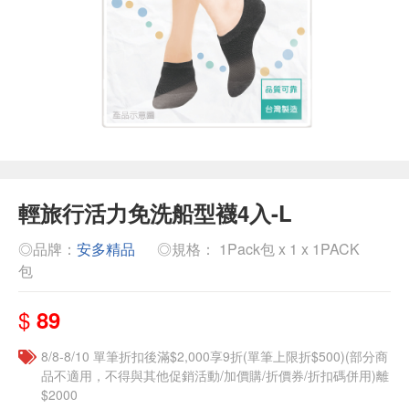
輕旅行活力免洗船型襪4入-L
◎品牌：
安多精品
◎規格： 1Pack包 x 1 x 1PACK
包
$
89
8/8-8/10 單筆折扣後滿$2,000享9折(單筆上限折$500)(部分商
品不適用，不得與其他促銷活動/加價購/折價券/折扣碼併用)離
$2000