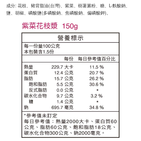
成分: 花枝、豬背脂油(台灣)、紫菜、樹薯澱粉、糖、L-麩酸鈉、
鹽、胡椒、磷酸鹽(多磷酸鈉、焦磷酸鈉、偏磷酸鉀)。