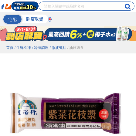
宅配
到店取貨
首頁
/ 生鮮冷凍
/ 冷凍調理
/ 微波餐點
/ 油炸速食