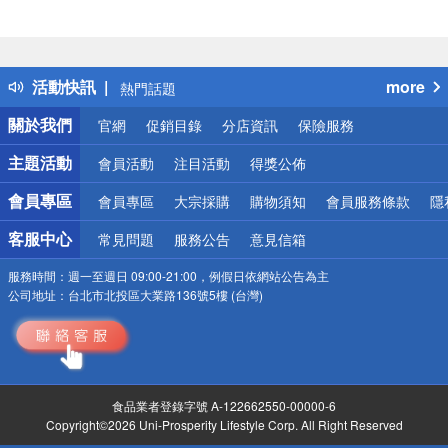
偏遠地區配送
詐騙網頁！請小心！
得獎公告
活動快訊
more
熱門話題
銀行優惠
關於我們
官網
促銷目錄
分店資訊
保險服務
偏遠地區配送
詐騙網頁！請小心！
主題活動
會員活動
注目活動
得獎公佈
會員專區
會員專區
大宗採購
購物須知
會員服務條款
隱
客服中心
常見問題
服務公告
意見信箱
服務時間：
週一至週日 09:00-21:00，例假日依網站公告為主
公司地址：
台北市北投區大業路136號5樓 (台灣)
食品業者登錄字號 A-122662550-00000-6
Copyright©2026 Uni-Prosperity Lifestyle Corp. All Right Reserved