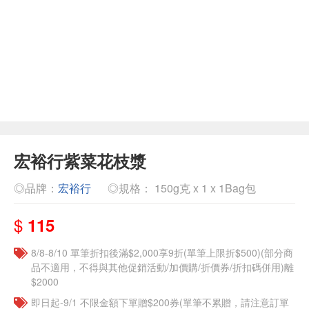
宏裕行紫菜花枝漿
◎品牌：
宏裕行
◎規格： 150g克 x 1 x 1Bag包
$
115
8/8-8/10 單筆折扣後滿$2,000享9折(單筆上限折$500)(部分商
品不適用，不得與其他促銷活動/加價購/折價券/折扣碼併用)離
$2000
即日起-9/1 不限金額下單贈$200券(單筆不累贈，請注意訂單