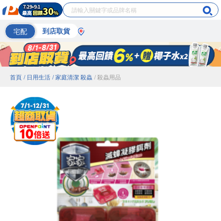
宅配
到店取貨
首頁
/ 日用生活
/ 家庭清潔 殺蟲
/ 殺蟲用品