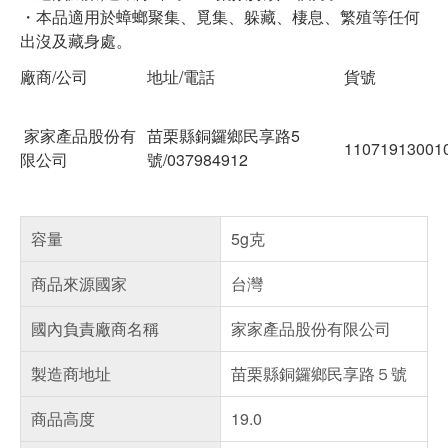
・本品適用於蟑螂聚集、覓集、躲藏、棲息、繁殖等任何
出沒及藏身處。
廠商/公司
地址/電話
貨號
家家產品股份有
苗栗縣銅鑼鄉民享路5
11071913001
限公司
號/037984912
容量
5g克
商品來源國家
台灣
國內負責廠商名稱
家家產品股份有限公司
製造商地址
苗栗縣銅鑼鄉民享路５號
商品高度
19.0