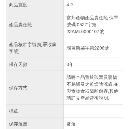
商品寬度
4.2
富邦產物產品責任險 保單
產品責任險
號碼:0527字第
22AML0000107號
產品核准字號(衛署妝廣
環署衛製字第2208號
字號)
保存天數
3年
請將本品置於孩童及寵物
不易觸及之乾燥陰涼處,並
保存方式
與食物食器隔離儲存,其他
請詳見產品背後說明.
標章
保存溫層
常溫