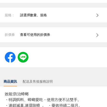
規格：
請選擇數量、規格
折價券
查看可使用的折價券
商品資訊
配送及售後服務說明
效能:防治蟑螂
・特調餌料、蟑螂愛吃・使用方便不沾雙手。
・連鎖滅巢,連環除蟑 。 ・藥效持續二個月。