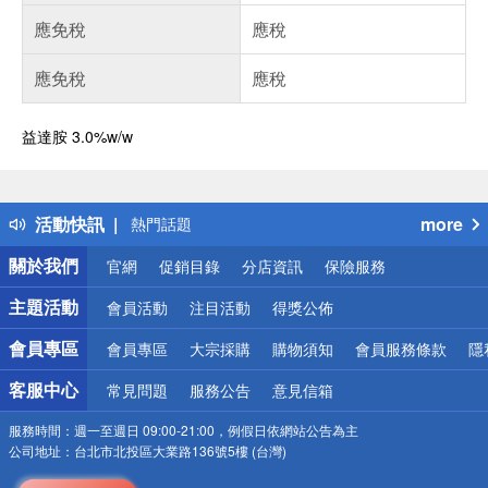
應免稅
應稅
應免稅
應稅
益達胺 3.0%w/w
偏遠地區配送
詐騙網頁！請小心！
得獎公告
活動快訊
more
熱門話題
銀行優惠
關於我們
官網
促銷目錄
分店資訊
保險服務
偏遠地區配送
詐騙網頁！請小心！
主題活動
會員活動
注目活動
得獎公佈
會員專區
會員專區
大宗採購
購物須知
會員服務條款
隱
客服中心
常見問題
服務公告
意見信箱
服務時間：
週一至週日 09:00-21:00，例假日依網站公告為主
公司地址：
台北市北投區大業路136號5樓 (台灣)