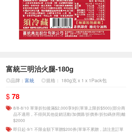
富統三明治火腿-180g
◎品牌：
富統
◎規格： 180g克 x 1 x 1Pack包
$
78
8/8-8/10 單筆折扣後滿$2,000享9折(單筆上限折$500)(部分商
品不適用，不得與其他促銷活動/加價購/折價券/折扣碼併用)離
$2000
即日起-9/1 不限金額下單贈$200券(單筆不累贈，請注意訂單