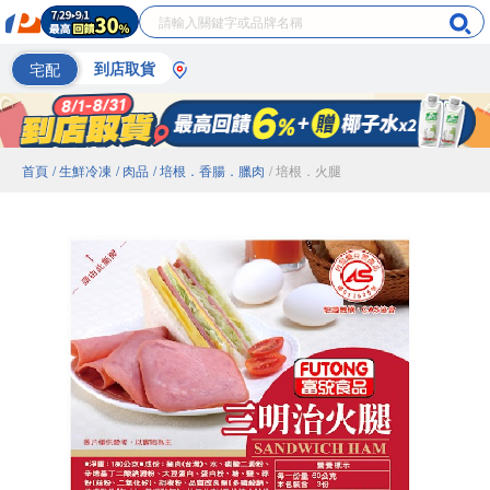
宅配
到店取貨
首頁
/ 生鮮冷凍
/ 肉品
/ 培根．香腸．臘肉
/ 培根．火腿