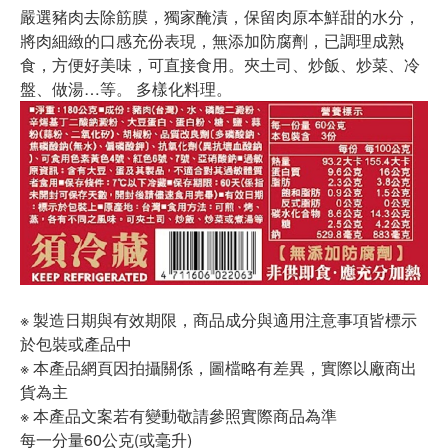
嚴選豬肉去除筋膜，獨家醃漬，保留肉原本鮮甜的水分，
將肉細緻的口感充份表現，無添加防腐劑，已調理成熟
食，方便好美味，可直接食用。夾土司、炒飯、炒菜、冷
盤、做湯…等。 多樣化料理。
※ 製造日期與有效期限，商品成分與適用注意事項皆標示
於包裝或產品中
※ 本產品網頁因拍攝關係，圖檔略有差異，實際以廠商出
貨為主
※ 本產品文案若有變動敬請參照實際商品為準
每一分量60公克(或毫升)