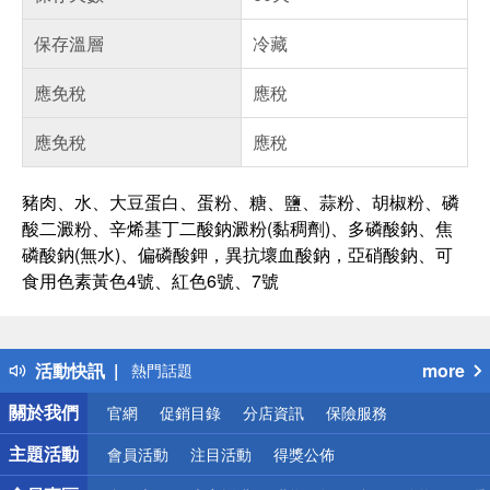
保存溫層
冷藏
應免稅
應稅
應免稅
應稅
豬肉、水、大豆蛋白、蛋粉、糖、鹽、蒜粉、胡椒粉、磷
酸二澱粉、辛烯基丁二酸鈉澱粉(黏稠劑)、多磷酸鈉、焦
磷酸鈉(無水)、偏磷酸鉀，異抗壞血酸鈉，亞硝酸鈉、可
食用色素黃色4號、紅色6號、7號
偏遠地區配送
詐騙網頁！請小心！
得獎公告
活動快訊
more
熱門話題
銀行優惠
關於我們
官網
促銷目錄
分店資訊
保險服務
偏遠地區配送
詐騙網頁！請小心！
主題活動
會員活動
注目活動
得獎公佈