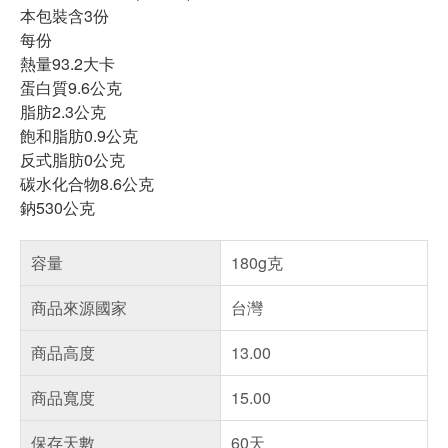
本包裝含3份
每份
熱量93.2大卡
蛋白質9.6公克
脂肪2.3公克
飽和脂肪0.9公克
反式脂肪0公克
碳水化合物8.6公克
鈉530公克
容量
180g克
商品來源國家
台灣
商品高度
13.00
商品寬度
15.00
保存天數
60天