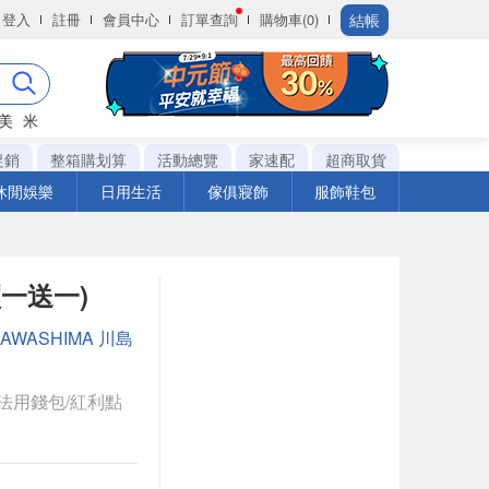
結帳
登入
註冊
會員中心
訂單查詢
購物車(0)
美
米
促銷
整箱購划算
活動總覽
家速配
超商取貨
休閒娛樂
日用生活
傢俱寢飾
服飾鞋包
買一送一)
KAWASHIMA 川島
法用錢包/紅利點