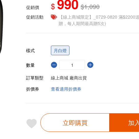
990
$
$1,090
促銷價
促銷活動
【線上商城限定】_0729-0820 滿$2200
贈，每人期間最高贈5次)
樣式
月白燈
數量
訂單類型
線上商城 廠商出貨
折價券
查看適用折價券
立即購買
加