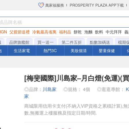
萬家福服務
PROSPERITY PLAZA APP下載
IGN
父親節送禮
冷氣最高省萬
福利品
餅乾
泡麵
飲料
中元拜拜
義
衛生紙
城
品牌旗艦館
買一送一
第二件五折
點數加碼送
檔期
泡
生活家電
熱門3C
美妝個清
嬰童保健
[梅斐國際]川島家–月白燈(免運)(
◎品牌：
川島家
◎規格： 4個
◎逛逛專館：
家
商城限用信用卡支付(不納入VIP資格之累積計算),無
數,無搬運上樓服務及指定日期/時間.