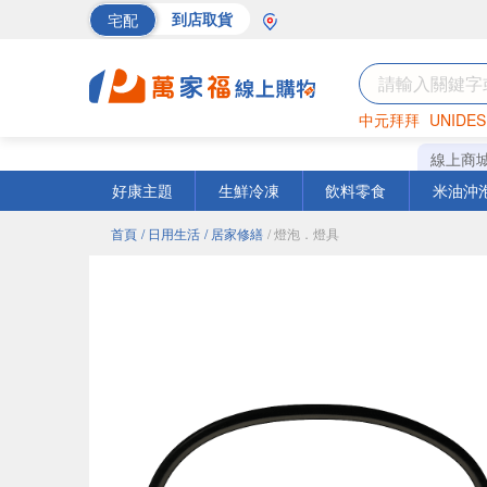
宅配
到店取貨
中元拜拜
UNIDES
海苔
巧克力
罐頭
線上商
好康主題
生鮮冷凍
飲料零食
米油沖
首頁
/ 日用生活
/ 居家修繕
/ 燈泡．燈具