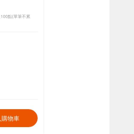
送100點(單筆不累
入購物車