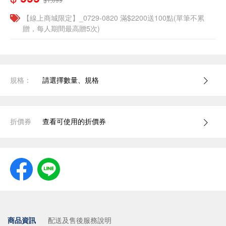
【線上商城限定】_0729-0820 滿$2200送100點(單筆不累
贈，每人期間最高贈5次)
規格：
請選擇數量、規格
折價券
查看可使用的折價券
商品資訊
配送及售後服務說明