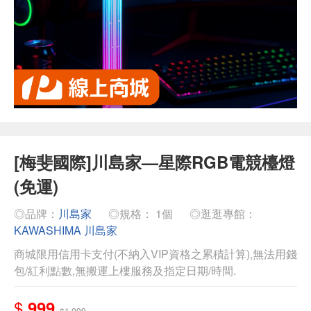
[梅斐國際]川島家—星際RGB電競檯燈
(免運)
◎品牌：
川島家
◎規格： 1個
◎逛逛專館：
KAWASHIMA 川島家
商城限用信用卡支付(不納入VIP資格之累積計算),無法用錢
包/紅利點數,無搬運上樓服務及指定日期/時間.
$
999
$1,099