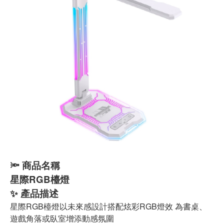
🔦
商品名稱
星際RGB檯燈
✨
產品描述
星際RGB檯燈以未來感設計搭配炫彩RGB燈效 為書桌、
遊戲角落或臥室增添動感氛圍