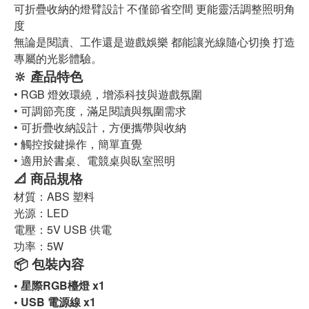
可折疊收納的燈臂設計 不僅節省空間 更能靈活調整照明角
度
無論是閱讀、工作還是遊戲娛樂 都能讓光線隨心切換 打造
專屬的光影體驗。
🔆
產品特色
•
RGB 燈效環繞，增添科技與遊戲氛圍
•
可調節亮度，滿足閱讀與氛圍需求
•
可折疊收納設計，方便攜帶與收納
•
觸控按鍵操作，簡單直覺
•
適用於書桌、電競桌與臥室照明
📐
商品規格
材質：ABS 塑料
光源：LED
電壓：5V USB 供電
功率：5W
📦
包裝內容
•
星際RGB檯燈 x1
•
USB 電源線 x1