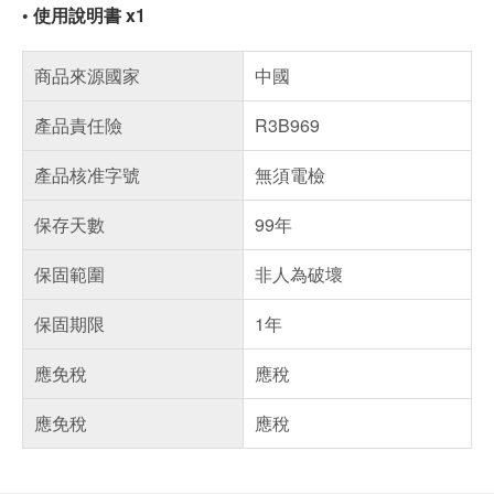
•
使用說明書 x1
商品來源國家
中國
產品責任險
R3B969
產品核准字號
無須電檢
保存天數
99年
保固範圍
非人為破壞
保固期限
1年
應免稅
應稅
應免稅
應稅
偏遠地區配送