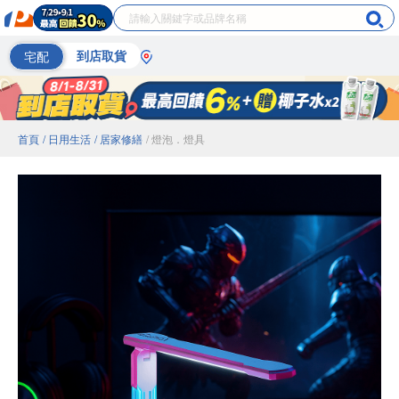
宅配
到店取貨
首頁
/ 日用生活
/ 居家修繕
/ 燈泡．燈具