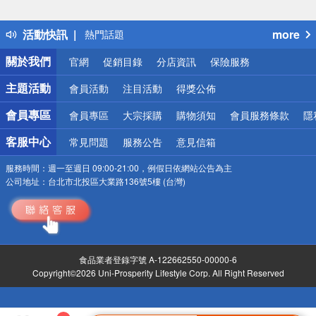
詐騙網頁！請小心！
得獎公告
活動快訊
more
熱門話題
銀行優惠
關於我們
官網
促銷目錄
分店資訊
保險服務
偏遠地區配送
詐騙網頁！請小心！
主題活動
會員活動
注目活動
得獎公佈
會員專區
會員專區
大宗採購
購物須知
會員服務條款
隱
客服中心
常見問題
服務公告
意見信箱
服務時間：
週一至週日 09:00-21:00，例假日依網站公告為主
公司地址：
台北市北投區大業路136號5樓 (台灣)
食品業者登錄字號 A-122662550-00000-6
Copyright©2026 Uni-Prosperity Lifestyle Corp. All Right Reserved