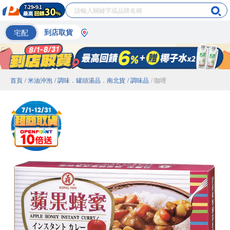
宅配
到店取貨
首頁
/ 米油沖泡
/ 調味．罐頭湯品．南北貨
/ 調味品
/ 咖哩