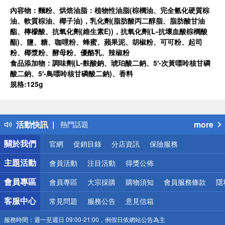
內容物：麵粉、烘焙油脂：植物性油脂(棕櫚油、完全氫化硬質棕
油、軟質棕油、椰子油)，乳化劑(脂肪酸丙二醇脂、脂肪酸甘油
酯、檸檬酸、抗氧化劑(維生素E))，抗氧化劑(L-抗壞血酸棕櫚酸
酯)、鹽、糖、咖哩粉、蜂蜜、蘋果泥、胡椒粉、可可粉、起司
粉、椰漿粉、酵母粉、優酪乳、辣椒粉
食品添加物：調味劑(L-麩酸鈉、琥珀酸二鈉、5′-次黃嘌呤核甘磷
酸二鈉、5′-鳥嘌呤核甘磷酸二鈉)、香料
規格:125g
偏遠地區配送
詐騙網頁！請小心！
得獎公告
活動快訊
more
熱門話題
銀行優惠
關於我們
官網
促銷目錄
分店資訊
保險服務
偏遠地區配送
詐騙網頁！請小心！
主題活動
會員活動
注目活動
得獎公佈
會員專區
會員專區
大宗採購
購物須知
會員服務條款
隱
客服中心
常見問題
服務公告
意見信箱
服務時間：
週一至週日 09:00-21:00，例假日依網站公告為主