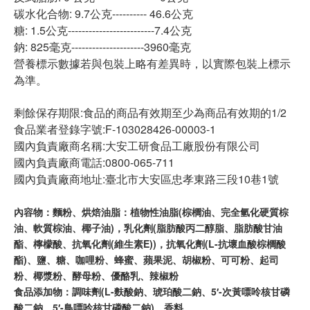
碳水化合物: 9.7公克---------- 46.6公克
糖: 1.5公克-------------------------7.4公克
鈉: 825毫克---------------------3960毫克
營養標示數據若與包裝上略有差異時，以實際包裝上標示
為準。
剩餘保存期限:食品的商品有效期至少為商品有效期的1/2
食品業者登錄字號:F-103028426-00003-1
國內負責廠商名稱:大安工研食品工廠股份有限公司
國內負責廠商電話:0800-065-711
國內負責廠商地址:臺北市大安區忠孝東路三段10巷1號
內容物：麵粉、烘焙油脂：植物性油脂(棕櫚油、完全氫化硬質棕
油、軟質棕油、椰子油)，乳化劑(脂肪酸丙二醇脂、脂肪酸甘油
酯、檸檬酸、抗氧化劑(維生素E))，抗氧化劑(L-抗壞血酸棕櫚酸
酯)、鹽、糖、咖哩粉、蜂蜜、蘋果泥、胡椒粉、可可粉、起司
粉、椰漿粉、酵母粉、優酪乳、辣椒粉
食品添加物：調味劑(L-麩酸鈉、琥珀酸二鈉、5′-次黃嘌呤核甘磷
酸二鈉、5′-鳥嘌呤核甘磷酸二鈉)、香料