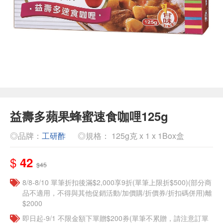
益壽多蘋果蜂蜜速食咖哩125g
◎品牌：
工研酢
◎規格： 125g克 x 1 x 1Box盒
$
42
$45
8/8-8/10 單筆折扣後滿$2,000享9折(單筆上限折$500)(部分商
品不適用，不得與其他促銷活動/加價購/折價券/折扣碼併用)離
$2000
即日起-9/1 不限金額下單贈$200券(單筆不累贈，請注意訂單