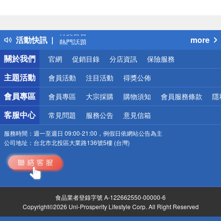
偏遠地區配送
詐騙網頁！請小心！
得獎公告
活動快訊
more
熱門話題
銀行優惠
關於我們
官網
促銷目錄
分店資訊
保險服務
偏遠地區配送
詐騙網頁！請小心！
主題活動
會員活動
注目活動
得獎公佈
會員專區
會員專區
大宗採購
購物須知
會員服務條款
隱
客服中心
常見問題
服務公告
意見信箱
服務時間：
週一至週日 09:00-21:00，例假日依網站公告為主
公司地址：
台北市北投區大業路136號5樓 (台灣)
食品業者登錄字號 A-122662550-00000-6
Copyright©2026 Uni-Prosperity Lifestyle Corp. All Right Reserved