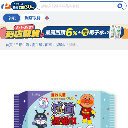
宅配
到店取貨
首頁
/ 日用生活
/ 衛生紙
/ 面紙．濕紙巾
/ 濕紙巾