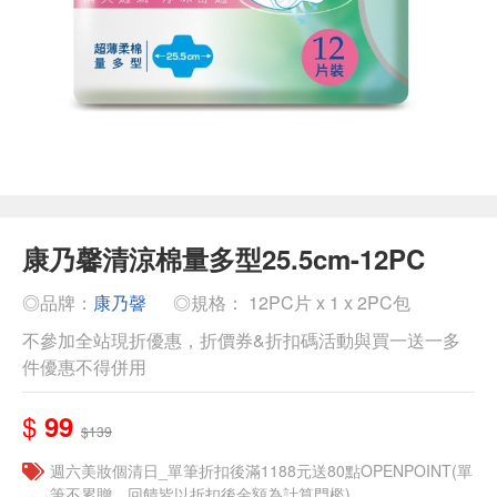
康乃馨清涼棉量多型25.5cm-12PC
◎品牌：
康乃韾
◎規格： 12PC片 x 1 x 2PC包
不參加全站現折優惠，折價券&折扣碼活動與買一送一多
件優惠不得併用
$
99
$139
週六美妝個清日_單筆折扣後滿1188元送80點OPENPOINT(單
筆不累贈，回饋皆以折扣後金額為計算門檻)