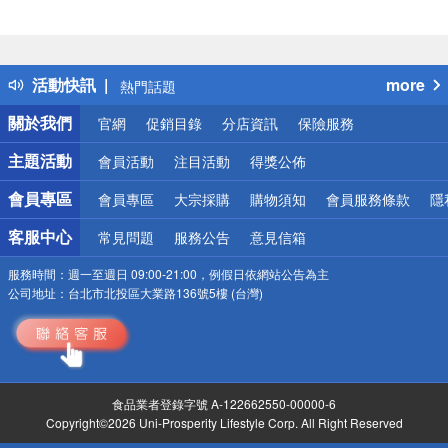
偏遠地區配送
詐騙網頁！請小心！
得獎公告
活動快訊
more
熱門話題
銀行優惠
關於我們
官網
促銷目錄
分店資訊
保險服務
偏遠地區配送
詐騙網頁！請小心！
主題活動
會員活動
注目活動
得獎公佈
會員專區
會員專區
大宗採購
購物須知
會員服務條款
隱
客服中心
常見問題
服務公告
意見信箱
服務時間：
週一至週日 09:00-21:00，例假日依網站公告為主
公司地址：
台北市北投區大業路136號5樓 (台灣)
食品業者登錄字號 A-122662550-00000-6
Copyright©2026 Uni-Prosperity Lifestyle Corp. All Right Reserved