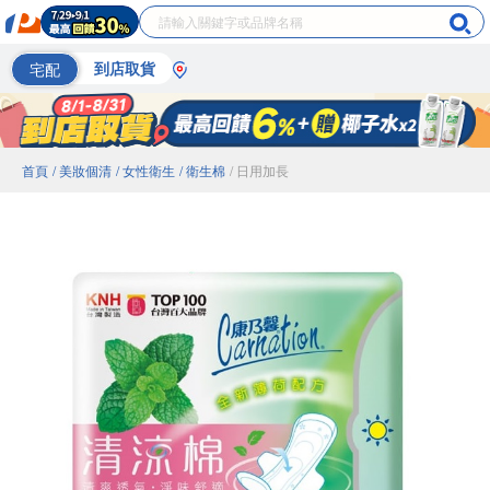
宅配
到店取貨
首頁
/ 美妝個清
/ 女性衛生
/ 衛生棉
/ 日用加長