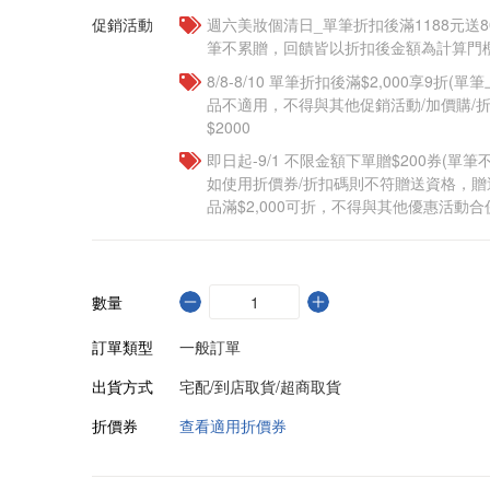
促銷活動
週六美妝個清日_單筆折扣後滿1188元送80點
筆不累贈，回饋皆以折扣後金額為計算門檻
8/8-8/10 單筆折扣後滿$2,000享9折(單
品不適用，不得與其他促銷活動/加價購/折
$2000
即日起-9/1 不限金額下單贈$200券(單
如使用折價券/折扣碼則不符贈送資格，
品滿$2,000可折，不得與其他優惠活動合
數量
訂單類型
一般訂單
出貨方式
宅配/到店取貨/超商取貨
折價券
查看適用折價券