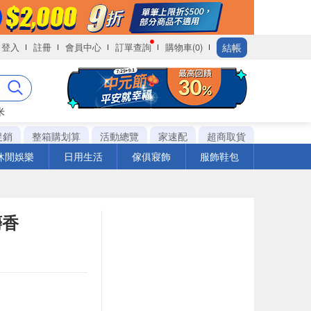
結帳
登入
註冊
會員中心
訂單查詢
購物車(0)
米
促銷
整箱購划算
活動總覽
家速配
超商取貨
休閒娛樂
日用生活
傢俱寢飾
服飾鞋包
麝香