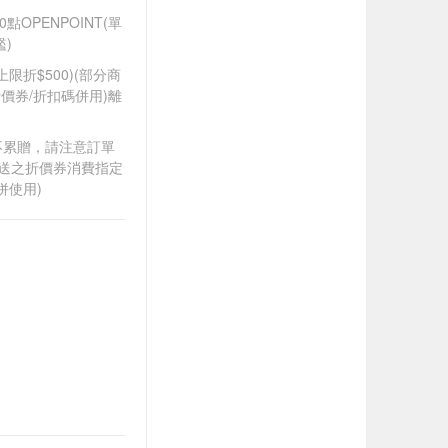
OPENPOINT(單
)
筆上限折$500)(部分商
價券/折扣碼併用)離
筆不累贈，請注意訂單
贈送之折價券消費指定
併使用)