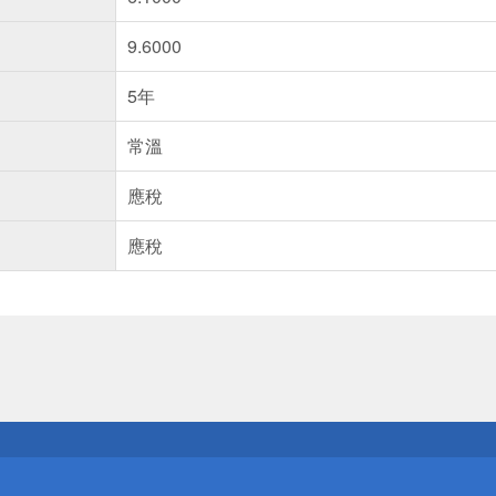
9.6000
5年
常溫
應稅
應稅
送
請小心！