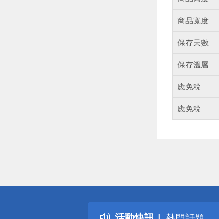
商品寬度
保存天數
保存溫層
應免稅
應免稅
偏遠地區配
詐騙網頁！
得獎公告
活動快訊
熱門話題