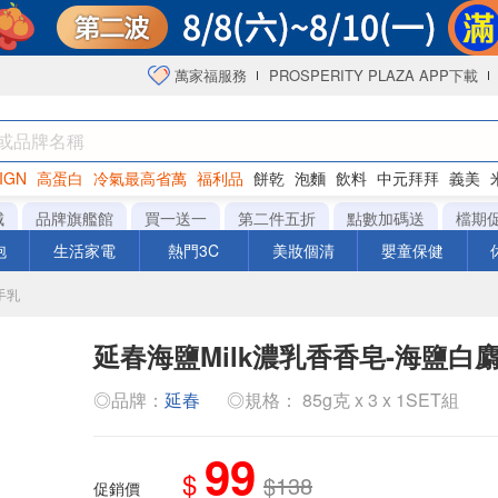
萬家福服務
PROSPERITY PLAZA APP下載
IGN
高蛋白
冷氣最高省萬
福利品
餅乾
泡麵
飲料
中元拜拜
義美
海苔
城
品牌旗艦館
買一送一
第二件五折
點數加碼送
檔期
泡
生活家電
熱門3C
美妝個清
嬰童保健
手乳
延春海鹽Milk濃乳香香皂-海鹽白
◎品牌：
延春
◎規格： 85g克 x 3 x 1SET組
99
$
$138
促銷價