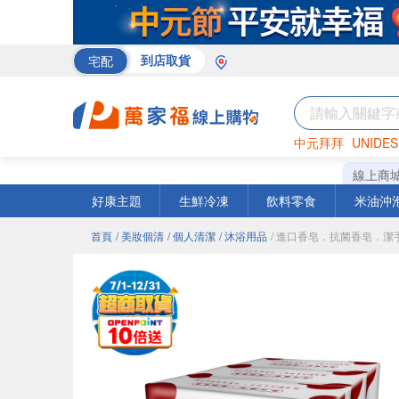
宅配
到店取貨
中元拜拜
UNIDES
巧克力
罐頭
咖啡
線上商
好康主題
生鮮冷凍
飲料零食
米油沖
首頁
/ 美妝個清
/ 個人清潔
/ 沐浴用品
/ 進口香皂．抗菌香皂．潔