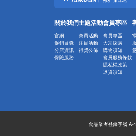
銀行優惠
偏遠地區配
關於我們
主題活動
會員專區
詐騙網頁！
官網
會員活動
會員專區
促銷目錄
注目活動
大宗採購
分店資訊
得獎公佈
購物須知
保險服務
會員服務條款
隱私權政策
退貨須知
食品業者登錄字號 A-122