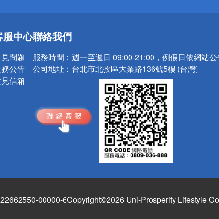
送
客服中心
聯絡我們
請小心！
常見問題
服務時間：
週一至週日 09:00-21:00，例假日依網站
服務公告
公司地址：
台北市北投區大業路136號5樓 (台灣)
意見信箱
662550-00000-6
Copyright©2026 Uni-Prosperity Lifestyle Co