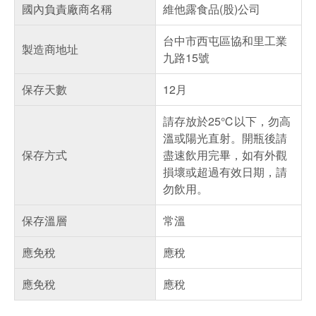
國內負責廠商名稱
維他露食品(股)公司
台中市西屯區協和里工業
製造商地址
九路15號
保存天數
12月
請存放於25℃以下，勿高
溫或陽光直射。開瓶後請
保存方式
盡速飲用完畢，如有外觀
損壞或超過有效日期，請
勿飲用。
保存溫層
常溫
應免稅
應稅
應免稅
應稅