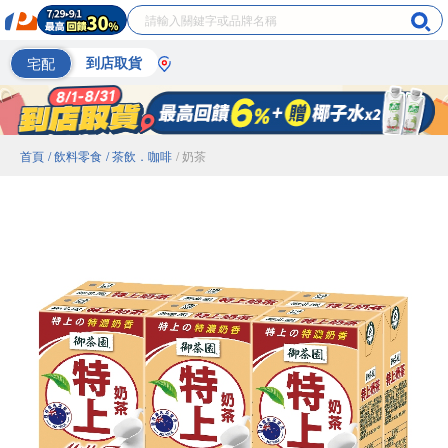
宅配
到店取貨
首頁
/ 飲料零食
/ 茶飲．咖啡
/ 奶茶