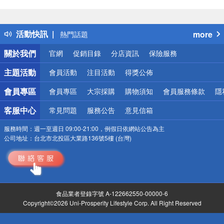
偏遠地區配送
詐騙網頁！請小心！
得獎公告
活動快訊
more
熱門話題
銀行優惠
關於我們
官網
促銷目錄
分店資訊
保險服務
偏遠地區配送
詐騙網頁！請小心！
主題活動
會員活動
注目活動
得獎公佈
會員專區
會員專區
大宗採購
購物須知
會員服務條款
隱
客服中心
常見問題
服務公告
意見信箱
服務時間：
週一至週日 09:00-21:00，例假日依網站公告為主
公司地址：
台北市北投區大業路136號5樓 (台灣)
食品業者登錄字號 A-122662550-00000-6
Copyright©2026 Uni-Prosperity Lifestyle Corp. All Right Reserved