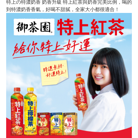
特上の特濃奶香 奶香升級 特上紅茶與奶香完美比例，喝的
到特濃奶香香氣，好喝不甜膩，全家大小都很適合！