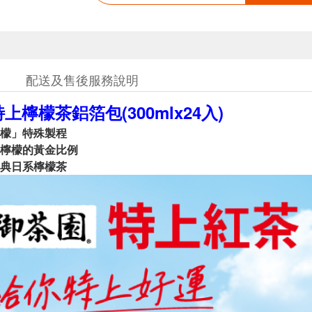
配送及售後服務說明
上檸檬茶鋁箔包(300mlx24入)
檬」特殊製程
檸檬的黃金比例
典日系檸檬茶