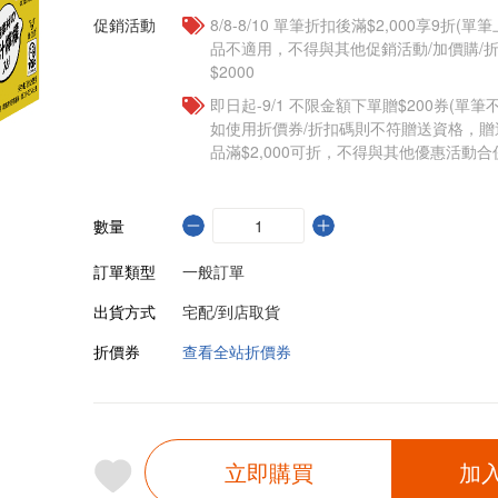
促銷活動
8/8-8/10 單筆折扣後滿$2,000享9折(單
品不適用，不得與其他促銷活動/加價購/折
$2000
即日起-9/1 不限金額下單贈$200券(單
如使用折價券/折扣碼則不符贈送資格，
品滿$2,000可折，不得與其他優惠活動合
數量
訂單類型
一般訂單
出貨方式
宅配/到店取貨
折價券
查看全站折價券
立即購買
加