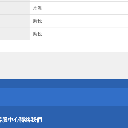
常溫
應稅
應稅
送
請小心！
送
客服中心
聯絡我們
請小心！