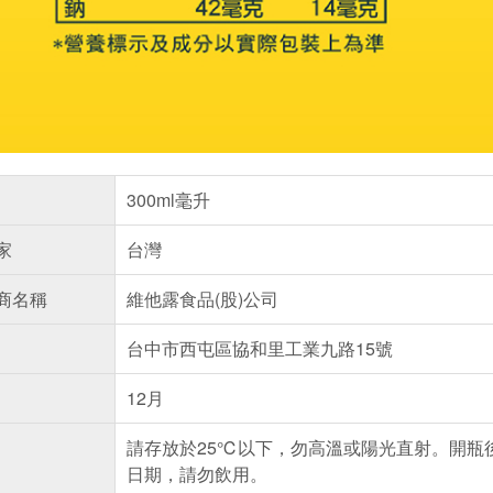
300ml毫升
家
台灣
商名稱
維他露食品(股)公司
台中市西屯區協和里工業九路15號
12月
請存放於25℃以下，勿高溫或陽光直射。開瓶
日期，請勿飲用。