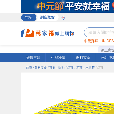
宅配
到店取貨
中元拜拜
UNIDES
米
巧克力
衛生紙
線上商
好康主題
生鮮冷凍
飲料零食
米油沖
首頁
/ 飲料零食
/ 茶飲．咖啡
/ 紅茶．花茶．水果茶
/ 紅茶