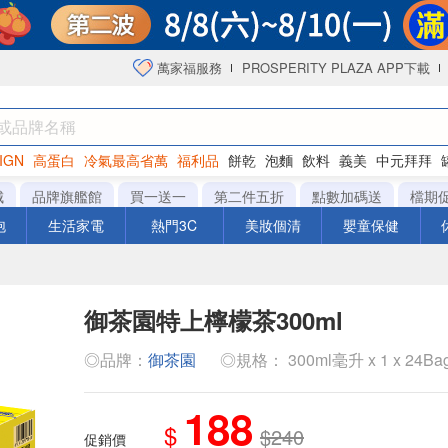
萬家福服務
PROSPERITY PLAZA APP下載
IGN
高蛋白
冷氣最高省萬
福利品
餅乾
泡麵
飲料
義美
中元拜拜
咖啡
城
品牌旗艦館
買一送一
第二件五折
點數加碼送
檔期
泡
生活家電
熱門3C
美妝個清
嬰童保健
御茶園特上檸檬茶300ml
◎品牌：
御茶園
◎規格： 300ml毫升 x 1 x 24B
188
$
$240
促銷價