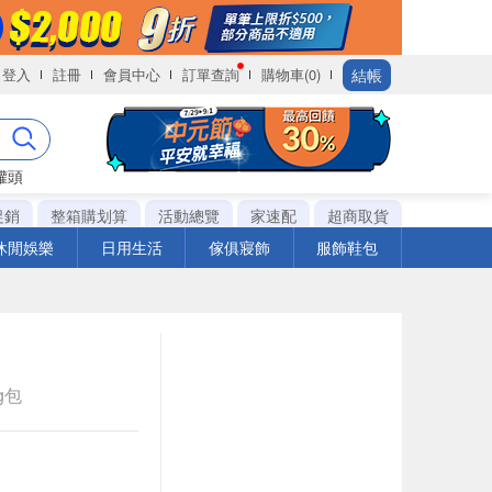
結帳
登入
註冊
會員中心
訂單查詢
購物車(0)
罐頭
促銷
整箱購划算
活動總覽
家速配
超商取貨
休閒娛樂
日用生活
傢俱寢飾
服飾鞋包
ag包