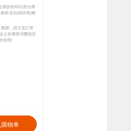
筆上限折$500)(部分商
價券/折扣碼併用)離
筆不累贈，請注意訂單
贈送之折價券消費指定
併使用)
入購物車