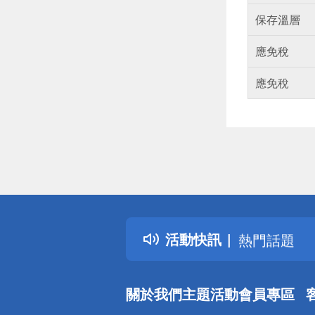
保存溫層
應免稅
應免稅
偏遠地區配
詐騙網頁！
得獎公告
活動快訊
熱門話題
銀行優惠
偏遠地區配
關於我們
主題活動
會員專區
詐騙網頁！