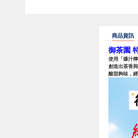
商品資訊
御茶園 特
使用「爆汁檸
創造出茶香與
酸甜夠味，經